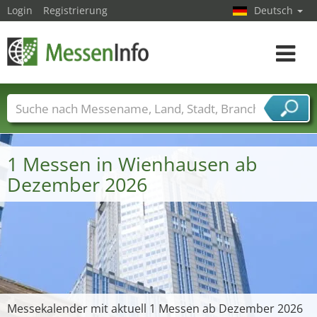
Login
Registrierung
Deutsch
Toggle
navigat
Messenamen
Länder
Städte
Branchen
Dienstleisterbranchen
1 Messen in Wienhausen ab
Dezember 2026
Messekalender mit aktuell 1 Messen ab Dezember 2026