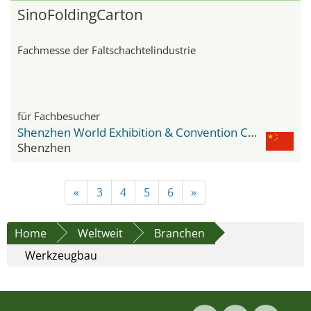
SinoFoldingCarton
Fachmesse der Faltschachtelindustrie
für Fachbesucher
Shenzhen World Exhibition & Convention Center
Shenzhen
«
3
4
5
6
»
Home
Weltweit
Branchen
Werkzeugbau