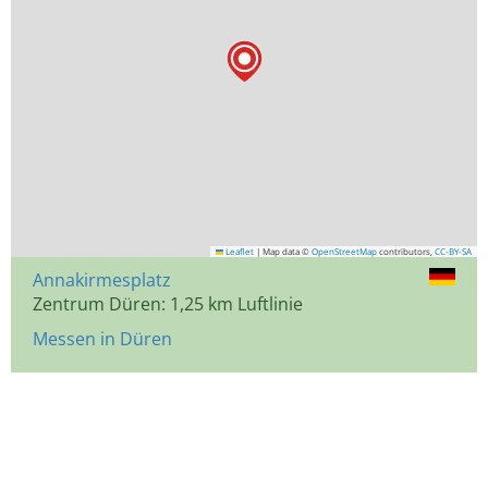
Leaflet
|
Map data ©
OpenStreetMap
contributors,
CC-BY-SA
Annakirmesplatz
Zentrum Düren: 1,25 km Luftlinie
Messen in Düren