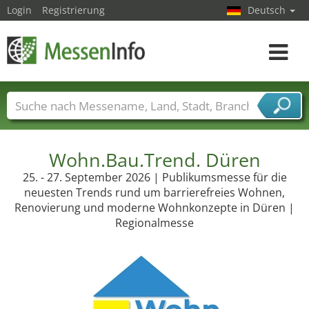
Login
Registrierung
Deutsch
Toggle
navigat
Messenamen
Länder
Städte
Branchen
Dienstleisterbranchen
Wohn.Bau.Trend. Düren
25. - 27. September 2026 | Publikumsmesse für die
neuesten Trends rund um barrierefreies Wohnen,
Renovierung und moderne Wohnkonzepte in Düren |
Regionalmesse