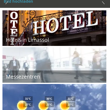
Bild hochladen
Hotels in Limassol
Messezentren
31°C
30°C
31°C
27°C
27°C
27°C