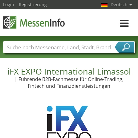
Login
Registrierung
Deutsch
Toggle
navigat
Messenamen
Länder
Städte
Branchen
Dienstleisterbranchen
iFX EXPO International Limassol
| Führende B2B-Fachmesse für Online-Trading,
Fintech und Finanzdienstleistungen