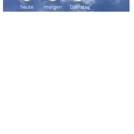
heute
morgen
Dienstag