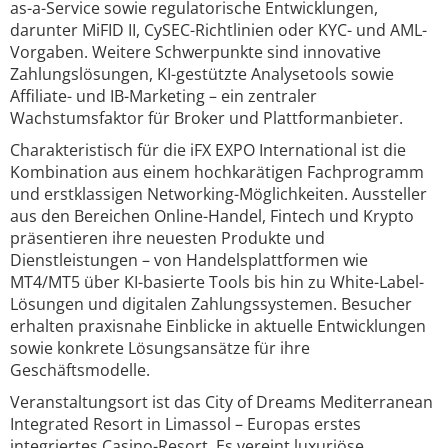
as-a-Service sowie regulatorische Entwicklungen,
darunter MiFID II, CySEC-Richtlinien oder KYC- und AML-
Vorgaben. Weitere Schwerpunkte sind innovative
Zahlungslösungen, KI-gestützte Analysetools sowie
Affiliate- und IB-Marketing – ein zentraler
Wachstumsfaktor für Broker und Plattformanbieter.
Charakteristisch für die iFX EXPO International ist die
Kombination aus einem hochkarätigen Fachprogramm
und erstklassigen Networking-Möglichkeiten. Aussteller
aus den Bereichen Online-Handel, Fintech und Krypto
präsentieren ihre neuesten Produkte und
Dienstleistungen – von Handelsplattformen wie
MT4/MT5 über KI-basierte Tools bis hin zu White-Label-
Lösungen und digitalen Zahlungssystemen. Besucher
erhalten praxisnahe Einblicke in aktuelle Entwicklungen
sowie konkrete Lösungsansätze für ihre
Geschäftsmodelle.
Veranstaltungsort ist das City of Dreams Mediterranean
Integrated Resort in Limassol – Europas erstes
integriertes Casino-Resort. Es vereint luxuriöse