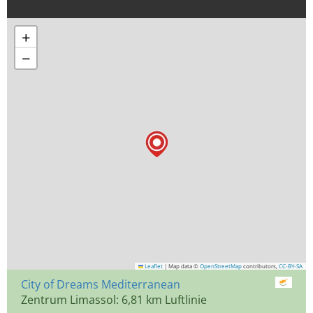
+
−
Leaflet
|
Map data ©
OpenStreetMap
contributors,
CC-BY-SA
City of Dreams Mediterranean
Zentrum Limassol: 6,81 km Luftlinie