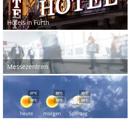
Hotels in Fürth
Messezentren
27°C
25°C
28°C
18°C
18°C
18°C
heute
morgen
Sonntag