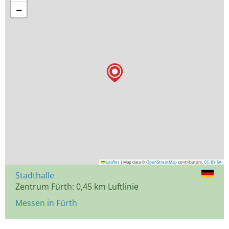
−
Leaflet
|
Map data ©
OpenStreetMap
contributors,
CC-BY-SA
Stadthalle
Zentrum Fürth: 0,45 km Luftlinie
Messen in Fürth