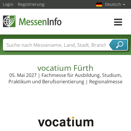
Login
Registrierung
Deutsch
Toggle
navigat
Messenamen
Länder
Städte
Branchen
Dienstleisterbranchen
vocatium Fürth
05. Mai 2027 | Fachmesse für Ausbildung, Studium,
Praktikum und Berufsorientierung | Regionalmesse