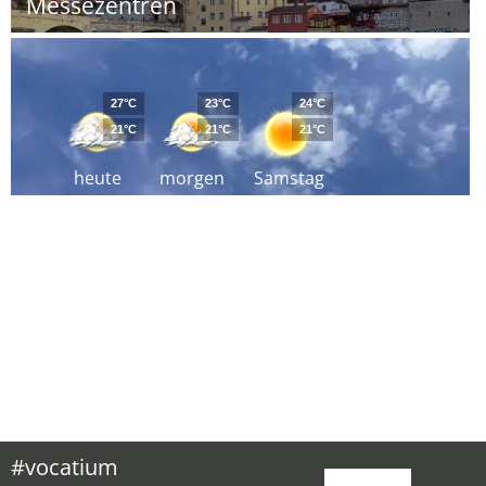
Messezentren
27°C
23°C
24°C
21°C
21°C
21°C
heute
morgen
Samstag
#vocatium