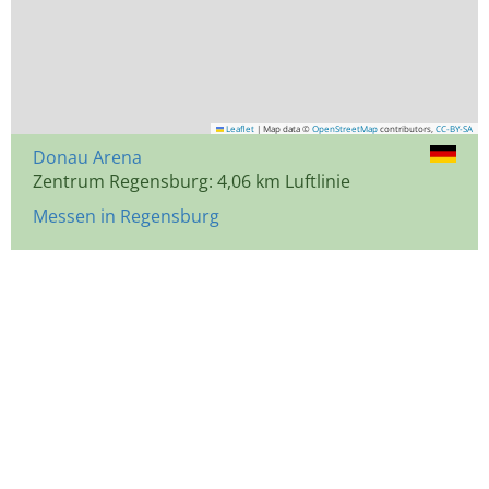
Leaflet
|
Map data ©
OpenStreetMap
contributors,
CC-BY-SA
Donau Arena
Zentrum Regensburg: 4,06 km Luftlinie
Messen in Regensburg