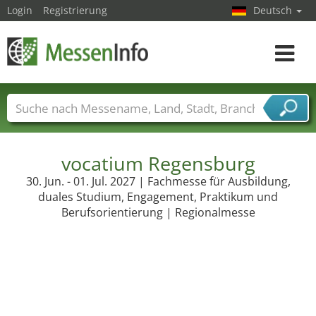
Login
Registrierung
Deutsch
Toggle
navigat
Messenamen
Länder
Städte
Branchen
Dienstleisterbranchen
vocatium Regensburg
30. Jun. - 01. Jul. 2027 | Fachmesse für Ausbildung,
duales Studium, Engagement, Praktikum und
Berufsorientierung | Regionalmesse