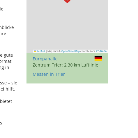
ie
nblicke
hre
Leaflet
|
Map data ©
OpenStreetMap
contributors,
CC-BY-SA
re gute
Europahalle
Format
Zentrum Trier: 2,30 km Luftlinie
ng in
Messen in Trier
sse – sie
i hilft,
bietet
is