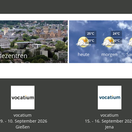
25°C
24°C
20°C
20°C
heute
morgen
Sa
sezentren
vocatium
vocatium
9. - 10. September 2026
15. - 16. September 20
Gießen
Jena