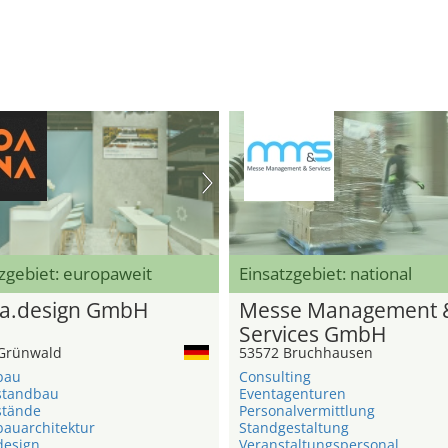
zgebiet: europaweit
Einsatzgebiet: national
a.design GmbH
Messe Management 
Services GmbH
Grünwald
53572 Bruchhausen
bau
Consulting
standbau
Eventagenturen
stände
Personalvermittlung
auarchitektur
Standgestaltung
esign
Veranstaltungspersonal