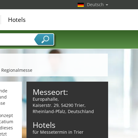
Deutsch
Hotels
| Regionalmesse
Messeort:
ende
 und
Europahalle,
ase
Kaiserstr. 29, 54290 Trier,
Rheinland-Pfalz, Deutschland
onzept
ocatium
Hotels
 dieses
für Messetermin in Trier
etzt