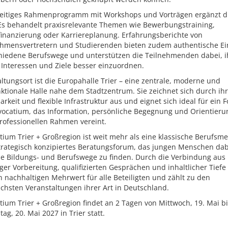
lseitiges Rahmenprogramm mit Workshops und Vorträgen ergänzt d
Es behandelt praxisrelevante Themen wie Bewerbungstraining,
finanzierung oder Karriereplanung. Erfahrungsberichte von
hmensvertretern und Studierenden bieten zudem authentische Ei
chiedene Berufswege und unterstützen die Teilnehmenden dabei, i
 Interessen und Ziele besser einzuordnen.
ltungsort ist die Europahalle Trier – eine zentrale, moderne und
ktionale Halle nahe dem Stadtzentrum. Sie zeichnet sich durch ih
arkeit und flexible Infrastruktur aus und eignet sich ideal für ein 
 vocatium, das Information, persönliche Begegnung und Orientieru
rofessionellen Rahmen vereint.
tium Trier + Großregion ist weit mehr als eine klassische Berufsme
strategisch konzipiertes Beratungsforum, das jungen Menschen dabe
e Bildungs- und Berufswege zu finden. Durch die Verbindung aus
iger Vorbereitung, qualifizierten Gesprächen und inhaltlicher Tiefe 
n nachhaltigen Mehrwert für alle Beteiligten und zählt zu den
ichsten Veranstaltungen ihrer Art in Deutschland.
tium Trier + Großregion findet an 2 Tagen von Mittwoch, 19. Mai b
ag, 20. Mai 2027 in Trier statt.