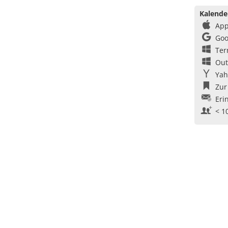
Kalende
App
Goo
Ter
Out
Yah
Zur
Eri
< 1