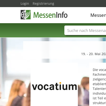
Login
Registrierung
Messe
Messenamen
Län
19. - 20. Mai 
Die voca
Fachmes
zielgeri
etablier
Talente
individ
ist Teil
struktur