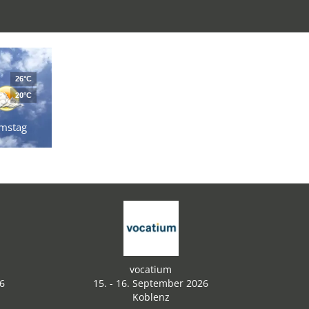
26°C
20°C
mstag
vocatium
26
15. - 16. September 2026
Koblenz