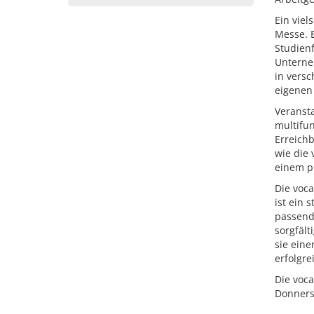
Ein vie
Messe. 
Studien
Unterne
in vers
eigenen
Veransta
multifun
Erreichb
wie die
einem p
Die voca
ist ein 
passend
sorgfält
sie eine
erfolgre
Die voca
Donnerst