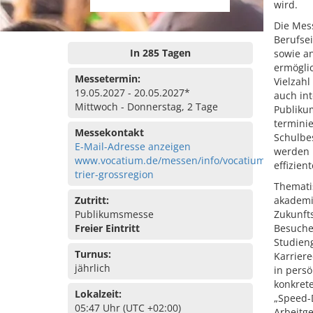
wird.
Die Mess
Berufsei
In 285 Tagen
sowie a
ermögli
Messetermin:
Vielzahl
19.05.2027 - 20.05.2027*
auch int
Mittwoch - Donnerstag, 2 Tage
Publikum
termini
Messekontakt
Schulbe
E-Mail-Adresse anzeigen
werden k
www.vocatium.de/messen/info/vocatium-
effizien
trier-grossregion
Themati
Zutritt:
akademi
Publikumsmesse
Zukunft
Freier Eintritt
Besuche
Studien
Turnus:
Karriere
jährlich
in persö
konkrete
Lokalzeit:
„Speed-D
05:47 Uhr (UTC +02:00)
Arbeitg