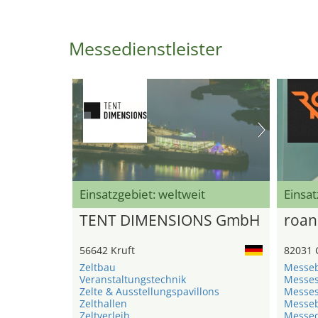
Messedienstleister
Einsatzgebiet: weltweit
Einsat
TENT DIMENSIONS GmbH
roan
56642 Kruft
82031 
Zeltbau
Messe
Veranstaltungstechnik
Messe
Zelte & Ausstellungspavillons
Messe
Zelthallen
Messeb
Zeltverleih
Messed