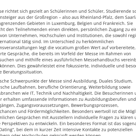
e richtet sich gezielt an Schülerinnen und Schüler, Studierende s
nsteiger aus der Großregion – also aus Rheinland-Pfalz, dem Saar
ngrenzenden Gebieten in Luxemburg, Belgien und Frankreich. Sie
cht den Teilnehmenden einen direkten, persönlichen Zugang zu ei
 von Unternehmen, Hochschulen und Institutionen, die sowohl regi
ernational tätig sind. Im Unterschied zu herkömmlichen
sveranstaltungen legt die vocatium großen Wert auf vorbereitete,
erte Gespräche, die bereits im Vorfeld der Messe im Rahmen von
suchen und mithilfe eines ausführlichen Messehandbuchs vereinb
önnen. Dies gewährleistet eine fokussierte, individuelle und bes
te Beratungssituation.
sche Schwerpunkte der Messe sind Ausbildung, Duales Studium,
sche Laufbahnen, berufliche Orientierung, Weiterbildung sowie
sbranchen wie IT, Technik und Nachhaltigkeit. Die Besucherinnen
r erhalten umfassende Informationen zu Ausbildungsberufen und
gängen, Zugangsvoraussetzungen, Bewerbungsprozessen,
chancen und Fördermöglichkeiten. Besonders wertvoll ist die Mögli
nlichen Gesprächen mit Ausstellern individuelle Fragen zu klären
 Perspektiven zu entwickeln. Ein besonderes Format ist das sogen
ating“, bei dem in kurzer Zeit intensive Kontakte zu potenziellen
ebern oder Hochschulen geknüpft werden können.