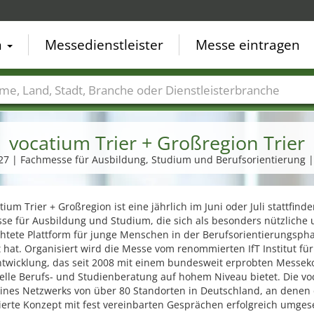
n
Messedienstleister
Messe eintragen
der
Städte
Branchen
Dienstleisterbranchen
vocatium Trier + Großregion Trier
2027 | Fachmesse für Ausbildung, Studium und Berufsorientierung 
tium Trier + Großregion ist eine jährlich im Juni oder Juli stattfind
se für Ausbildung und Studium, die sich als besonders nützliche
chtete Plattform für junge Menschen in der Berufsorientierungsph
t hat. Organisiert wird die Messe vom renommierten IfT Institut für
ntwicklung, das seit 2008 mit einem bundesweit erprobten Messek
uelle Berufs- und Studienberatung auf hohem Niveau bietet. Die v
 eines Netzwerks von über 80 Standorten in Deutschland, an denen
ierte Konzept mit fest vereinbarten Gesprächen erfolgreich umges