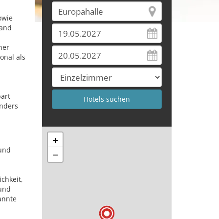
owie
land
ner
onal als
art
onders
+
 und
−
chkeit,
 und
annte