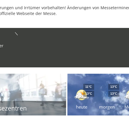
ungen und Irrtümer vorbehalten! Änderungen von Messeterminen 
offizielle Webseite der Messe.
er
11°C
13°C
13°C
13°C
heute
morgen
M
sezentren