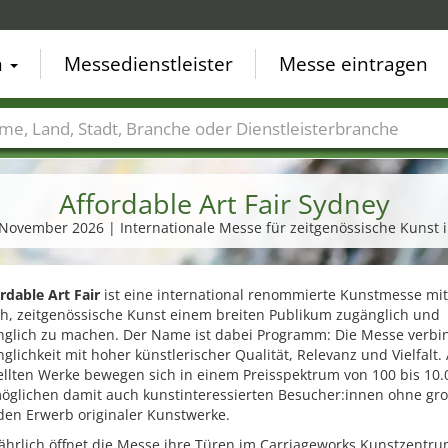
n
Messedienstleister
Messe eintragen
der
Städte
Branchen
Dienstleisterbranchen
Affordable Art Fair Sydney
. November 2026 | Internationale Messe für zeitgenössische Kunst 
rdable Art Fair
ist eine international renommierte Kunstmesse mi
h, zeitgenössische Kunst einem breiten Publikum zugänglich und
nglich zu machen. Der Name ist dabei Programm: Die Messe verbi
glichkeit mit hoher künstlerischer Qualität, Relevanz und Vielfalt. 
ellten Werke bewegen sich in einem Preisspektrum von 100 bis 10
öglichen damit auch kunstinteressierten Besucher:innen ohne gr
den Erwerb originaler Kunstwerke.
ährlich öffnet die Messe ihre Türen im Carriageworks Kunstzentru