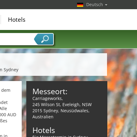
Deutsch
Hotels
in Sydney
Messeort:
t dem
Carriageworks,
ndet
245 Wilson St, Eveleigh, NSW
Alle
2015 Sydney, Neusüdwales,
.000 AUD
Australien
oßes
Hotels
m in