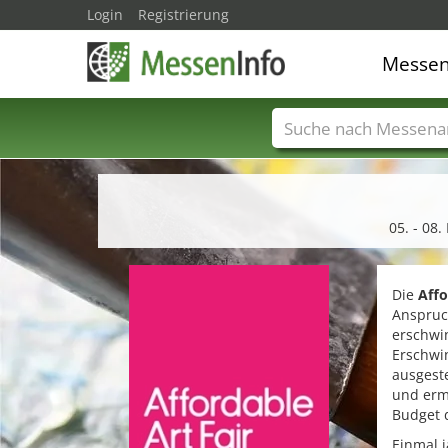
Login
Registrierung
Messe
Messenamen
Län
05. - 08
Die
Affo
Anspruc
erschwi
Erschwin
ausgest
und erm
Budget 
Einmal j