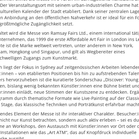
 Der Veranstaltungsort mit seinem urban-industriellen Charme hat
kulturellen Kalender der Stadt etabliert. Dank seiner zentralen Lag
n Anbindung an den öffentlichen Nahverkehr ist er ideal für ein F
größtmögliche Zugänglichkeit setzt.
ltet wird die Messe von Ramsay Fairs Ltd., einem international tät
ternehmen, das 1999 die erste Affordable Art Fair in London ins 
ute ist die Marke weltweit vertreten, unter anderem in New York,
am, Hongkong und Singapur, und gilt als Wegbereiter eines
schwelligen Zugangs zum Kunstmarkt.
ch liegt der Fokus in Sydney auf zeitgenössischen Arbeiten lebende
:innen – von etablierten Positionen bis hin zu aufstrebenden Tale
s hervorzuheben ist die kuratierte Sonderschau „Discover: Young 
gen, bislang wenig bekannten Künstler:innen eine Bühne bietet un
r:innen einlädt, neue Stimmen der Kunstszene zu entdecken. Ergä
gramm durch thematische Formate wie Live-Painting auf der Classi
 Stage, das klassische Techniken und Porträtkunst erfahrbar macht
endes Element der Messe ist ihr interaktiver Charakter. Besucher:
icht nur Kunst betrachten, sondern auch aktiv erleben – sei es du
me an Workshops, den Austausch mit Künstler:innen vor Ort oder 
 Installationen wie das „Art ATM“, das auf Knopfdruck individuelle
rke ausgibt.