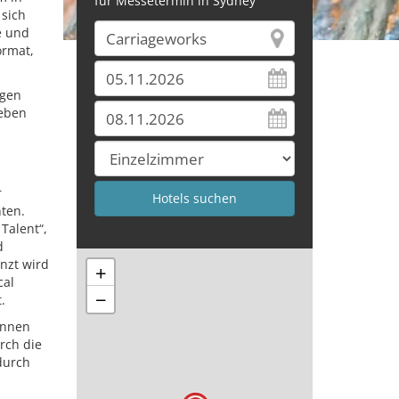
für Messetermin in Sydney
 sich
e und
ormat,
igen
Leben
r
nten.
Talent“,
d
nzt wird
+
cal
−
.
innen
rch die
durch