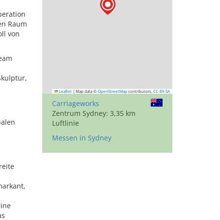
peration
ven Raum
ll von
Team
Skulptur,
Leaflet
|
Map data ©
OpenStreetMap
contributors,
CC-BY-SA
Carriageworks
Zentrum Sydney: 3,35 km
balen
Luftlinie
Messen in Sydney
reite
markant,
eine
as