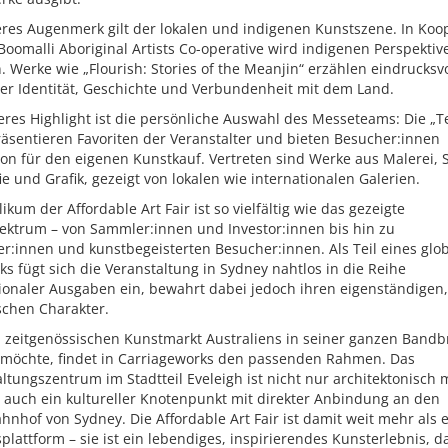
res Augenmerk gilt der lokalen und indigenen Kunstszene. In Koo
Boomalli Aboriginal Artists Co-operative wird indigenen Perspekti
 Werke wie „Flourish: Stories of the Meanjin“ erzählen eindrucksvo
ler Identität, Geschichte und Verbundenheit mit dem Land.
eres Highlight ist die persönliche Auswahl des Messeteams: Die „
räsentieren Favoriten der Veranstalter und bieten Besucher:innen
ion für den eigenen Kunstkauf. Vertreten sind Werke aus Malerei, 
ie und Grafik, gezeigt von lokalen wie internationalen Galerien.
ikum der Affordable Art Fair ist so vielfältig wie das gezeigte
ektrum – von Sammler:innen und Investor:innen bis hin zu
er:innen und kunstbegeisterten Besucher:innen. Als Teil eines glo
s fügt sich die Veranstaltung in Sydney nahtlos in die Reihe
ionaler Ausgaben ein, bewahrt dabei jedoch ihren eigenständigen,
schen Charakter.
 zeitgenössischen Kunstmarkt Australiens in seiner ganzen Bandb
 möchte, findet in Carriageworks den passenden Rahmen. Das
ltungszentrum im Stadtteil Eveleigh ist nicht nur architektonisch 
 auch ein kultureller Knotenpunkt mit direkter Anbindung an den
nhof von Sydney. Die Affordable Art Fair ist damit weit mehr als 
plattform – sie ist ein lebendiges, inspirierendes Kunsterlebnis, d