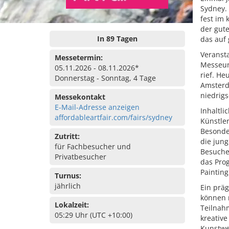
Sydney.
fest im 
der gute
In 89 Tagen
das auf 
Veransta
Messetermin:
Messeun
05.11.2026 - 08.11.2026*
rief. He
Donnerstag - Sonntag, 4 Tage
Amsterd
niedrig
Messekontakt
E-Mail-Adresse anzeigen
Inhaltli
affordableartfair.com/fairs/sydney
Künstler
Besonder
Zutritt:
die jun
für Fachbesucher und
Besuche
Privatbesucher
das Pro
Painting
Turnus:
jährlich
Ein präg
können n
Lokalzeit:
Teilnah
05:29 Uhr (UTC +10:00)
kreative
Kunstwe