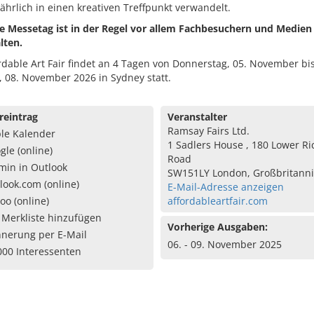
ährlich in einen kreativen Treffpunkt verwandelt.
te Messetag ist in der Regel vor allem Fachbesuchern und Medien
lten.
rdable Art Fair findet an 4 Tagen von Donnerstag, 05. November bi
 08. November 2026 in Sydney statt.
reintrag
Veranstalter
Ramsay Fairs Ltd.
le Kalender
1 Sadlers House , 180 Lower 
gle (online)
Road
min in Outlook
SW151LY London, Großbritann
look.com (online)
E-Mail-Adresse anzeigen
oo (online)
affordableartfair.com
 Merkliste hinzufügen
Vorherige Ausgaben:
nnerung per E-Mail
06. - 09. November 2025
000 Interessenten