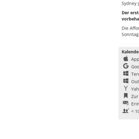
Sydney j
Der ers
vorbeha
Die Affo
Sonntag,
Kalende
App
Goo
Ter
Out
Yah
Zur
Eri
< 1