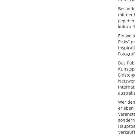
Besonde
mit der 
gegeben.
kulturel
Ein weit
Picks“ p
Inspirat
Fotograf
Das Publ
Kunstsp
Einsteig
Netzwerk
internat
australi
Wer den
erleben
Veransta
sondern
Hauptbah
Verkaufs