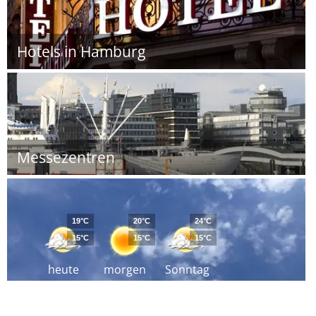
Hotels in Hamburg
Messezentren
19°C
20°C
24°C
15°C
15°C
15°C
heute
morgen
Sonntag