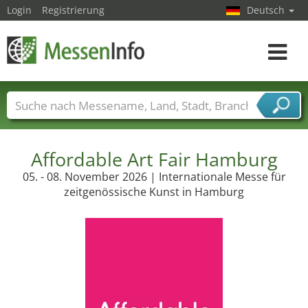
Login
Registrierung
Deutsch
Toggle
navigat
Messenamen
Länder
Städte
Branchen
Dienstleisterbranchen
Affordable Art Fair Hamburg
05. - 08. November 2026 | Internationale Messe für
zeitgenössische Kunst in Hamburg