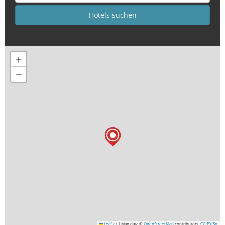
+
−
Leaflet
|
Map data ©
OpenStreetMap
contributors,
CC-BY-SA