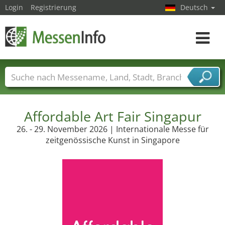
Login
Registrierung
Deutsch
Toggle
navigat
Messenamen
Länder
Städte
Branchen
Dienstleisterbranchen
Affordable Art Fair Singapur
26. - 29. November 2026 | Internationale Messe für
zeitgenössische Kunst in Singapore