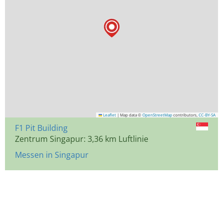
Leaflet
|
Map data ©
OpenStreetMap
contributors,
CC-BY-SA
F1 Pit Building
Zentrum Singapur: 3,36 km Luftlinie
Messen in Singapur