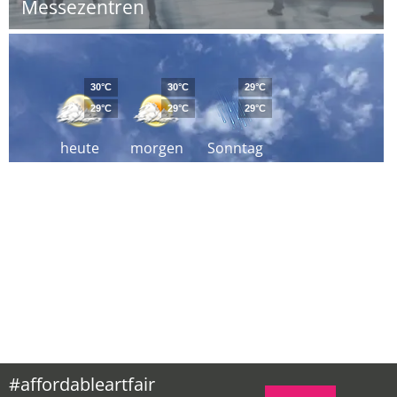
Messezentren
30°C
30°C
29°C
29°C
29°C
29°C
heute
morgen
Sonntag
#affordableartfair