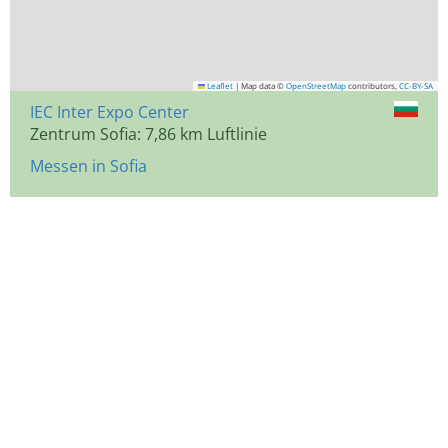
Leaflet
|
Map data ©
OpenStreetMap
contributors,
CC-BY-SA
IEC Inter Expo Center
Zentrum Sofia: 7,86 km Luftlinie
Messen in Sofia