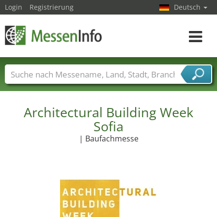
Login
Registrierung
Deutsch
Toggle
navigat
Messenamen
Länder
Städte
Branchen
Dienstleisterbranchen
Architectural Building Week
Sofia
| Baufachmesse