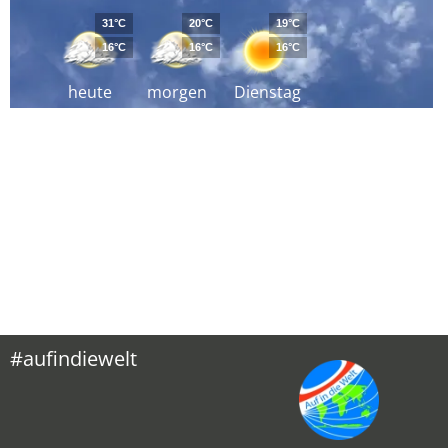
31°C
20°C
19°C
16°C
16°C
16°C
heute
morgen
Dienstag
#aufindiewelt