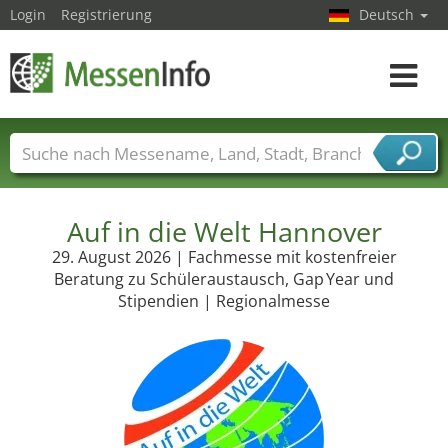
Login
Registrierung
Deutsch
Toggle
navigat
Messenamen
Länder
Städte
Branchen
Dienstleisterbranchen
Auf in die Welt Hannover
29. August 2026 | Fachmesse mit kostenfreier
Beratung zu Schüleraustausch, Gap Year und
Stipendien | Regionalmesse