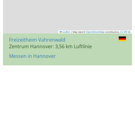
Leaflet
|
Map data ©
OpenStreetMap
contributors,
CC-BY-SA
Freizeitheim Vahrenwald
Zentrum Hannover: 3,56 km Luftlinie
Messen in Hannover