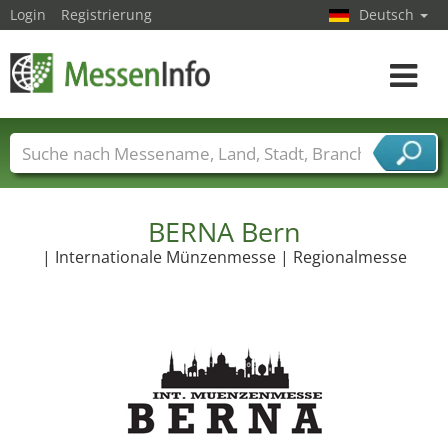
Login
Registrierung
Deutsch
Toggle
navigat
Messenamen
Länder
Städte
Branchen
Dienstleisterbranchen
BERNA Bern
| Internationale Münzenmesse | Regionalmesse