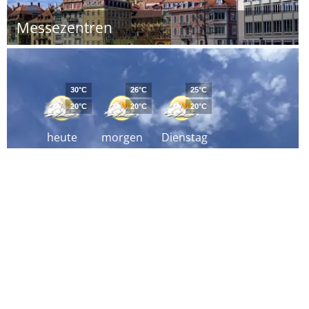
Messezentren
30°C
26°C
25°C
20°C
20°C
20°C
heute
morgen
Dienstag