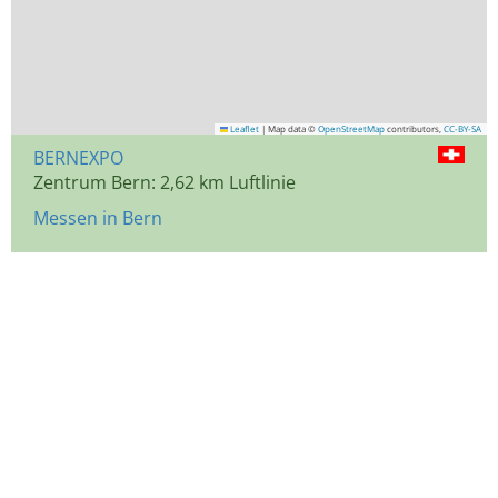
Leaflet
|
Map data ©
OpenStreetMap
contributors,
CC-BY-SA
BERNEXPO
Zentrum Bern: 2,62 km Luftlinie
Messen in Bern