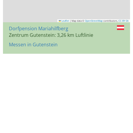
Leaflet
|
Map data ©
OpenStreetMap
contributors,
CC-BY-SA
Dorfpension Mariahilfberg
Zentrum Gutenstein: 3,26 km Luftlinie
Messen in Gutenstein