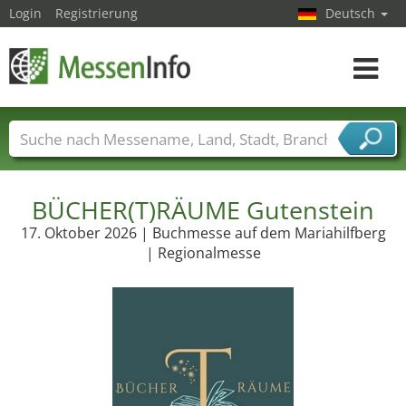
Login
Registrierung
Deutsch
Toggle
navigat
Messenamen
Länder
Städte
Branchen
Dienstleisterbranchen
BÜCHER(T)RÄUME Gutenstein
17. Oktober 2026 | Buchmesse auf dem Mariahilfberg
| Regionalmesse