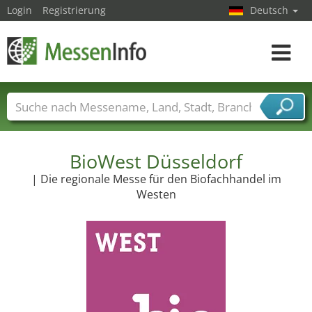
Login
Registrierung
Deutsch
Toggle
navigat
Messenamen
Länder
Städte
Branchen
Dienstleisterbranchen
BioWest Düsseldorf
| Die regionale Messe für den Biofachhandel im
Westen