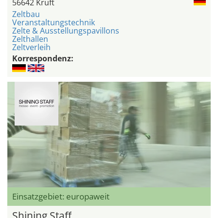
56642 Kruft
Zeltbau
Veranstaltungstechnik
Zelte & Ausstellungspavillons
Zelthallen
Zeltverleih
Korrespondenz:
Einsatzgebiet: europaweit
Shining Staff