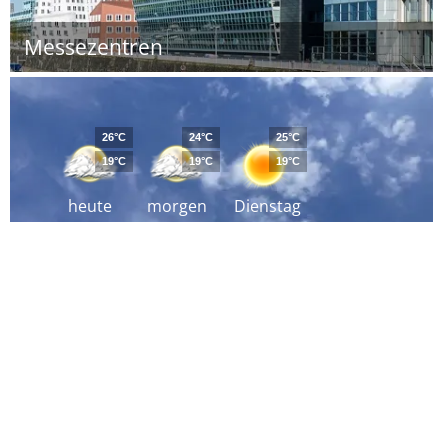
Messezentren
26°C
24°C
25°C
19°C
19°C
19°C
heute
morgen
Dienstag