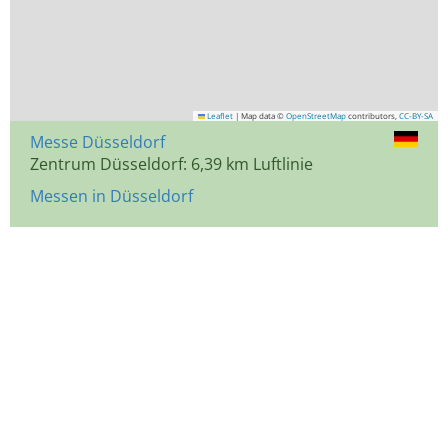
Leaflet
|
Map data ©
OpenStreetMap
contributors,
CC-BY-SA
Messe Düsseldorf
Zentrum Düsseldorf: 6,39 km Luftlinie
Messen in Düsseldorf