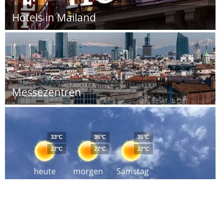
Hotels in Mailand
Messezentren
33°C
35°C
35°C
27°C
27°C
27°C
heute
morgen
Samstag