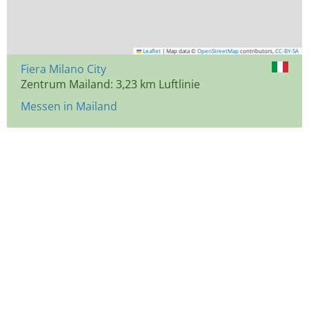
Leaflet
|
Map data ©
OpenStreetMap
contributors,
CC-BY-SA
Fiera Milano City
Zentrum Mailand: 3,23 km Luftlinie
Messen in Mailand