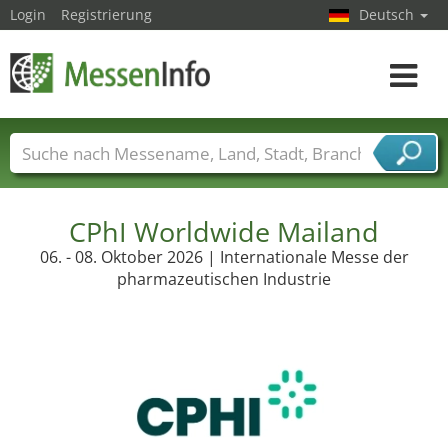
Login
Registrierung
Deutsch
Toggle
navigat
Messenamen
Länder
Städte
Branchen
Dienstleisterbranchen
CPhI Worldwide Mailand
06. - 08. Oktober 2026 | Internationale Messe der
pharmazeutischen Industrie