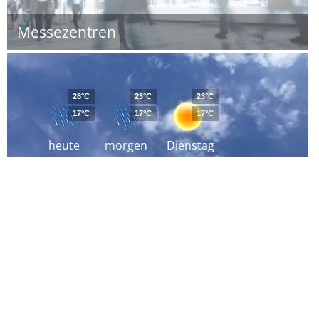
Messezentren
28°C
23°C
23°C
17°C
17°C
17°C
heute
morgen
Dienstag