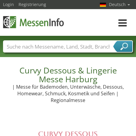
Login
Registrierung
Deutsch
Toggle
navigat
Messenamen
Länder
Städte
Branchen
Dienstleisterbranchen
Curvy Dessous & Lingerie
Messe Harburg
| Messe für Bademoden, Unterwäsche, Dessous,
Homewear, Schmuck, Kosmetik und Seifen |
Regionalmesse