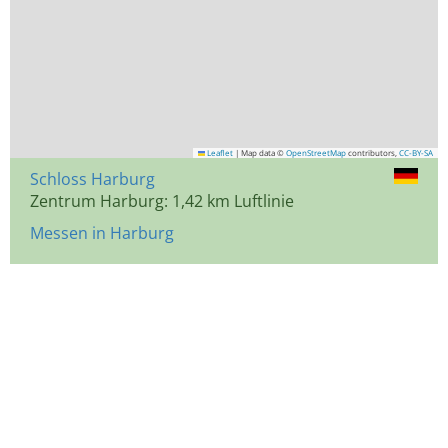
Leaflet
|
Map data ©
OpenStreetMap
contributors,
CC-BY-SA
Schloss Harburg
Zentrum Harburg: 1,42 km Luftlinie
Messen in Harburg