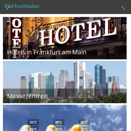
Bild hochladen
Hotels in Frankfurt am Main
Messezentren
31°C
29°C
26°C
21°C
21°C
21°C