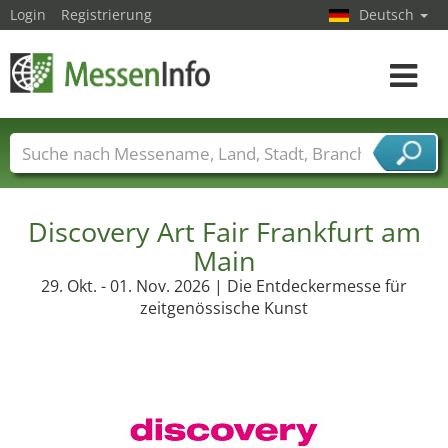
Login
Registrierung
Deutsch
Toggle
navigat
Messenamen
Länder
Städte
Branchen
Dienstleisterbranchen
Discovery Art Fair Frankfurt am
Main
29. Okt. - 01. Nov. 2026 | Die Entdeckermesse für
zeitgenössische Kunst