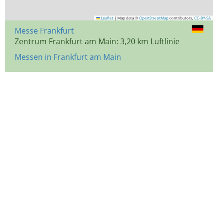
Leaflet
|
Map data ©
OpenStreetMap
contributors,
CC-BY-SA
Messe Frankfurt
Zentrum Frankfurt am Main: 3,20 km Luftlinie
Messen in Frankfurt am Main