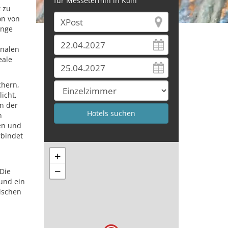
für Messetermin in Köln
t zu
on von
unge
onalen
eale
chern,
icht,
in der
n
en und
rbindet
+
−
Die
und ein
sischen