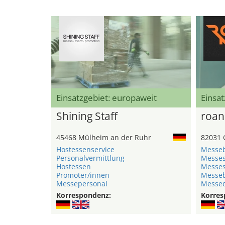
Einsatzgebiet: europaweit
Einsat
Shining Staff
roan
45468 Mülheim an der Ruhr
82031 
Hostessenservice
Messe
Personalvermittlung
Messe
Hostessen
Messe
Promoter/innen
Messeb
Messepersonal
Messed
Korrespondenz:
Korres