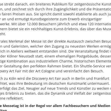
e strebt danach, ein breiteres Publikum für zeitgenössische Kuns
, und zeichnet sich durch ihre Zugänglichkeit und die Präsentati
 fairen Preisen aus. Sie spricht damit sowohl etablierte als auch j
 an und ermutigt Kunstbegeisterte zum Erwerb einzigartiger
werke. Mit über 12.000 Besuchern jährlich und etwa 120 internati
ern bietet sie ein reichhaltiges Kunst-Erlebnis, das über das Mus
eht.
trales Merkmal der Messe ist der direkte Austausch zwischen Besu
rn und Galeristen, welcher den Zugang zu neuesten Werken ermögl
lich in Ateliers weltweit entstanden sind. Die Veranstaltung findet 
n der Kölner Neustadt statt, einem ehemaligen Postgebäude, desse
rtige Kombination aus industriellem Charme, historischen Element
r Gestaltung den perfekten Rahmen bietet. Ein Shuttle-Service ve
overy Art Fair mit der Art Cologne und vereinfacht den Besuch.
ch zu Köln wird die Discovery Art Fair auch in Berlin und Frankfurt
chtet, was ihre Bedeutung im deutschen Kunstmarkt untermauert. 
rfolgt das Ziel, Neugier auf neue Trends und Künstler zu wecken 
iges Erlebnis zu bieten, das die Dynamik und Vielfalt der zeitgenös
ne reflektiert.
te Messetag ist in der Regel vor allem Fachbesuchern und Medien
lten.