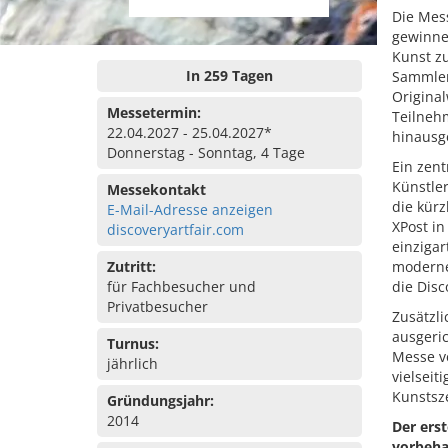
Die Mess
gewinnen
Kunst zu
In 259 Tagen
Sammler
Original
Messetermin:
Teilnehm
22.04.2027 - 25.04.2027*
hinausg
Donnerstag - Sonntag, 4 Tage
Ein zen
Künstle
Messekontakt
die kürz
E-Mail-Adresse anzeigen
XPost i
discoveryartfair.com
einziga
Zutritt:
moderne
für Fachbesucher und
die Disc
Privatbesucher
Zusätzli
ausgeri
Turnus:
Messe ve
jährlich
vielseit
Kunstsze
Gründungsjahr:
2014
Der ers
vorbeha