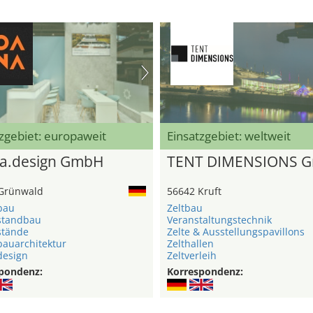
zgebiet: europaweit
Einsatzgebiet: weltweit
a.design GmbH
TENT DIMENSIONS 
Grünwald
56642 Kruft
bau
Zeltbau
standbau
Veranstaltungstechnik
stände
Zelte & Ausstellungspavillons
auarchitektur
Zelthallen
esign
Zeltverleih
pondenz:
Korrespondenz: