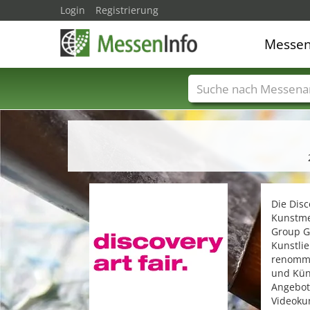
Login
Registrierung
Messe
Messenamen
Län
Die Disc
Kunstme
Group Gm
Kunstlie
renommie
und Küns
Angebot
Videokun