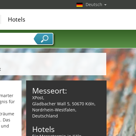
Deutsch
Hotels
t
Messeort:
Smarter
XPost,
gnis für
Gladbacher Wall 5, 50670 Köln,
Nordrhein-Westfalen,
kträume
Deutschland
. Das
n und
Hotels