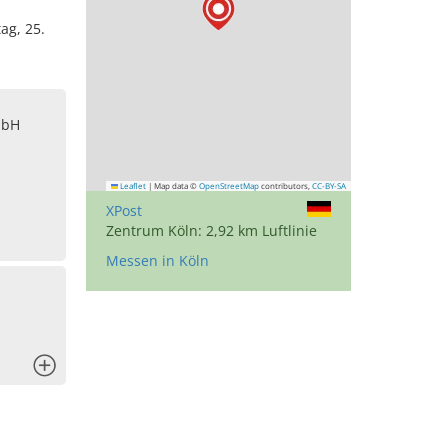
ag, 25.
mbH
Leaflet
|
Map data ©
OpenStreetMap
contributors,
CC-BY-SA
XPost
Zentrum Köln: 2,92 km Luftlinie
Messen in Köln
x