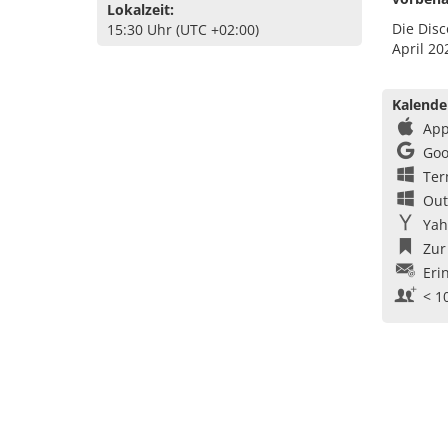
Lokalzeit:
Die Disc
15:30 Uhr (UTC +02:00)
April 20
Kalende
App
Goo
Ter
Out
Yah
Zur
Eri
< 1