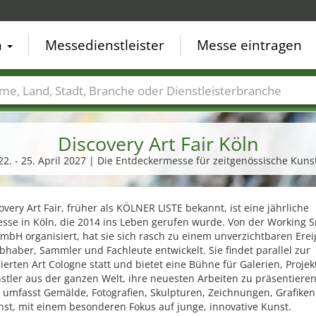
n
Messedienstleister
Messe eintragen
der
Städte
Branchen
Dienstleisterbranchen
Discovery Art Fair Köln
22. - 25. April 2027 | Die Entdeckermesse für zeitgenössische Kuns
overy Art Fair, früher als KÖLNER LISTE bekannt, ist eine jährliche
sse in Köln, die 2014 ins Leben gerufen wurde. Von der Working 
bH organisiert, hat sie sich rasch zu einem unverzichtbaren Erei
bhaber, Sammler und Fachleute entwickelt. Sie findet parallel zur
rten Art Cologne statt und bietet eine Bühne für Galerien, Proje
tler aus der ganzen Welt, ihre neuesten Arbeiten zu präsentieren
 umfasst Gemälde, Fotografien, Skulpturen, Zeichnungen, Grafike
st, mit einem besonderen Fokus auf junge, innovative Kunst.