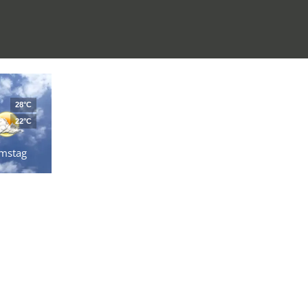
28°C
22°C
mstag