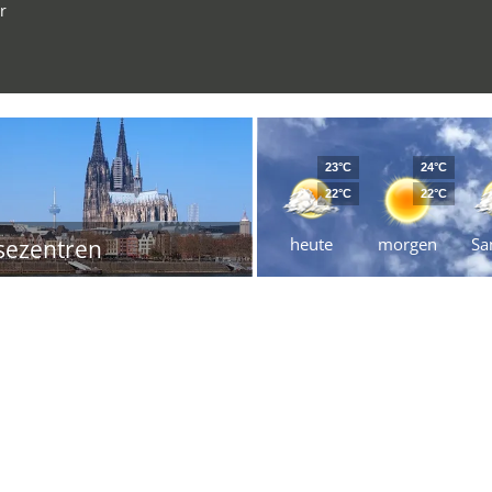
r
23°C
24°C
22°C
22°C
heute
morgen
Sa
sezentren