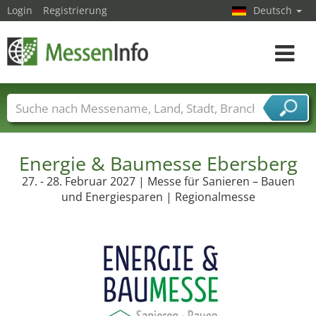
Login
Registrierung
Deutsch
Toggle
navigat
Messenamen
Länder
Städte
Branchen
Dienstleisterbranchen
Energie & Baumesse Ebersberg
27. - 28. Februar 2027 | Messe für Sanieren – Bauen
und Energiesparen | Regionalmesse