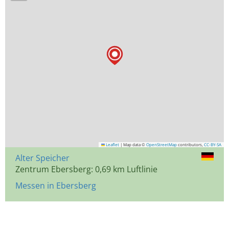
Leaflet
|
Map data ©
OpenStreetMap
contributors,
CC-BY-SA
Alter Speicher
Zentrum Ebersberg: 0,69 km Luftlinie
Messen in Ebersberg