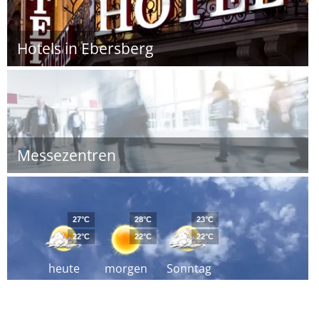
Hotels in Ebersberg
Messezentren
27°C
28°C
23°C
22°C
22°C
22°C
heute
morgen
Sonntag