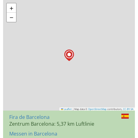
+
−
Leaflet
|
Map data ©
OpenStreetMap
contributors,
CC-BY-SA
Fira de Barcelona
Zentrum Barcelona: 5,37 km Luftlinie
Messen in Barcelona