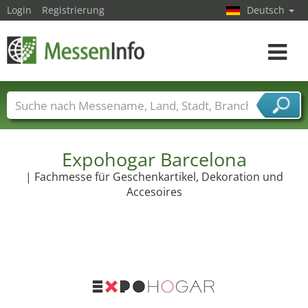
Login
Registrierung
Deutsch
Toggle
navigat
Messenamen
Länder
Städte
Branchen
Dienstleisterbranchen
Expohogar Barcelona
| Fachmesse für Geschenkartikel, Dekoration und
Accesoires