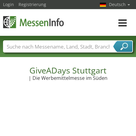
Login
Registrierung
Deutsch
Toggle
navigat
Messenamen
Länder
Städte
Branchen
Dienstleisterbranchen
GiveADays Stuttgart
| Die Werbemittelmesse im Süden