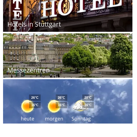
Hotels in Stuttgart
Messezentren
26°C
26°C
28°C
16°C
16°C
16°C
heute
morgen
Sonntag