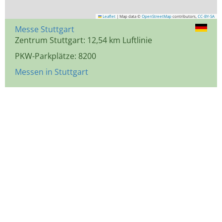
Leaflet
|
Map data ©
OpenStreetMap
contributors,
CC-BY-SA
Messe Stuttgart
Zentrum Stuttgart: 12,54 km Luftlinie
PKW-Parkplätze: 8200
Messen in Stuttgart