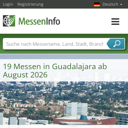
Login
Registrierung
Deutsch
Toggle
navigat
Messenamen
Länder
Städte
Branchen
Dienstleisterbranchen
19 Messen in Guadalajara ab
August 2026