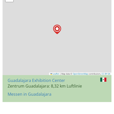
Leaflet
|
Map data ©
OpenStreetMap
contributors,
CC-BY-SA
Guadalajara Exhibition Center
Zentrum Guadalajara: 8,32 km Luftlinie
Messen in Guadalajara