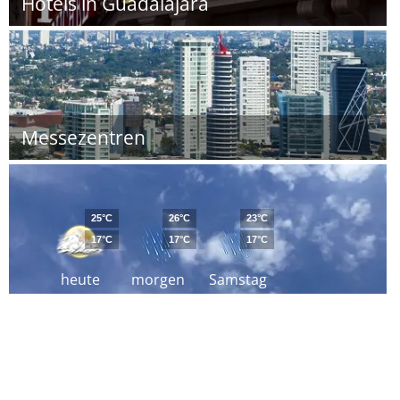
Hotels in Guadalajara
Messezentren
25°C
26°C
23°C
17°C
17°C
17°C
heute
morgen
Samstag