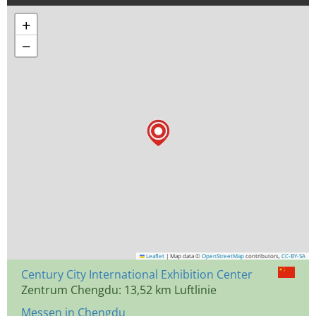
+
−
Leaflet
|
Map data ©
OpenStreetMap
contributors,
CC-BY-SA
Century City International Exhibition Center
Zentrum Chengdu: 13,52 km Luftlinie
Messen in Chengdu