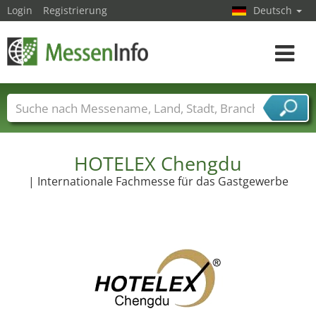
Login
Registrierung
Deutsch
Toggle
navigat
Messenamen
Länder
Städte
Branchen
Dienstleisterbranchen
HOTELEX Chengdu
| Internationale Fachmesse für das Gastgewerbe