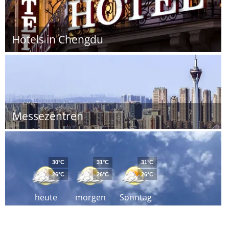
Hotels in Chengdu
Messezentren
30°C
31°C
31°C
26°C
26°C
26°C
heute
morgen
Sonntag