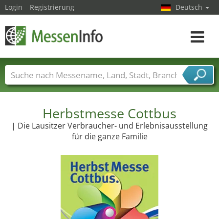
Login
Registrierung
Deutsch
Toggle
navigat
Messenamen
Länder
Städte
Branchen
Dienstleisterbranchen
Herbstmesse Cottbus
| Die Lausitzer Verbraucher- und Erlebnisausstellung
für die ganze Familie