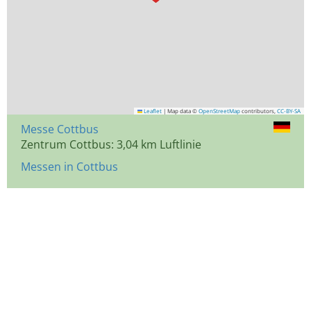
Leaflet
|
Map data ©
OpenStreetMap
contributors,
CC-BY-SA
Messe Cottbus
Zentrum Cottbus: 3,04 km Luftlinie
Messen in Cottbus