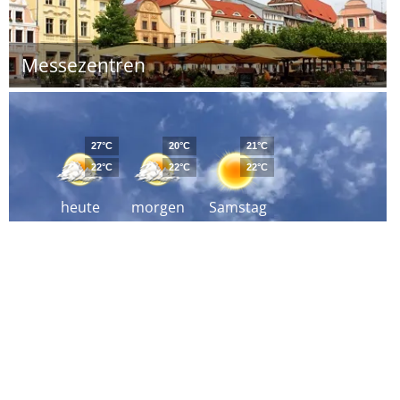
Messezentren
27°C
20°C
21°C
22°C
22°C
22°C
heute
morgen
Samstag