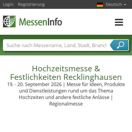
Login
Registrierung
Deutsch
Toggle
navigat
Messenamen
Länder
Städte
Branchen
Dienstleisterbranchen
Hochzeitsmesse &
Festlichkeiten Recklinghausen
19. - 20. September 2026 | Messe für Ideen, Produkte
und Dienstleistungen rund um das Thema
Hochzeiten und andere festliche Anlässe |
Regionalmesse