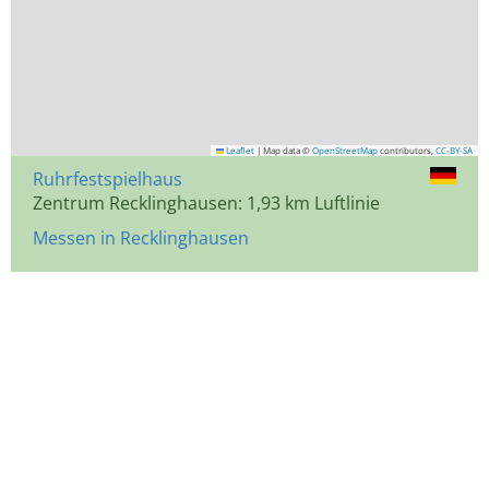
Leaflet
|
Map data ©
OpenStreetMap
contributors,
CC-BY-SA
Ruhrfestspielhaus
Zentrum Recklinghausen: 1,93 km Luftlinie
Messen in Recklinghausen