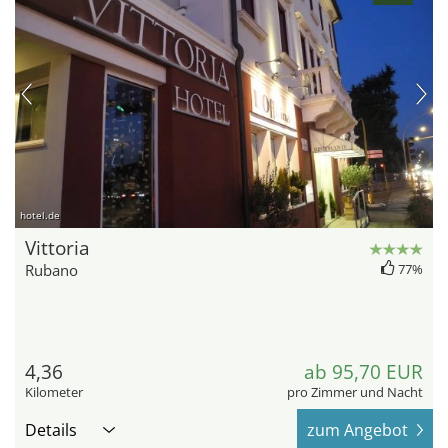
hotel.de
Vittoria
Rubano
77%
4,36
ab 95,70 EUR
Kilometer
pro Zimmer und Nacht
Details
zum Angebot