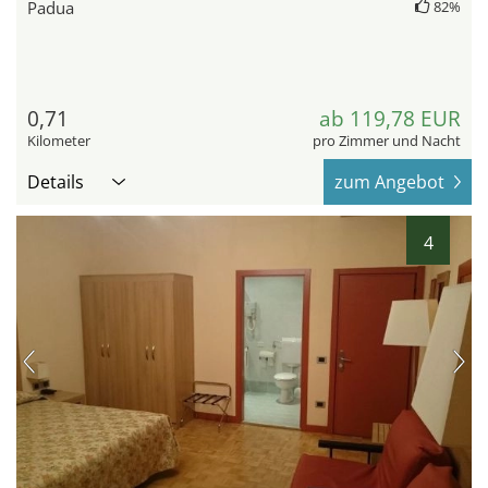
Padua
82%
0,71
ab 119,78 EUR
Kilometer
pro Zimmer und Nacht
Details
zum Angebot
4