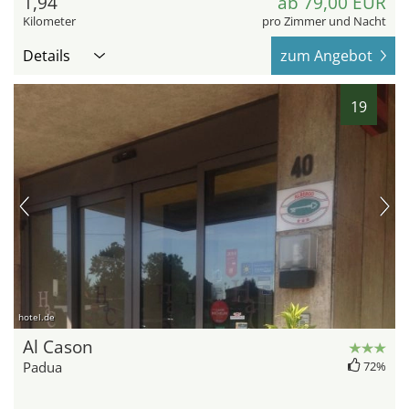
1,94
ab 79,00 EUR
Kilometer
pro Zimmer und Nacht
Details
zum Angebot
19
hotel.de
Al Cason
Padua
72%