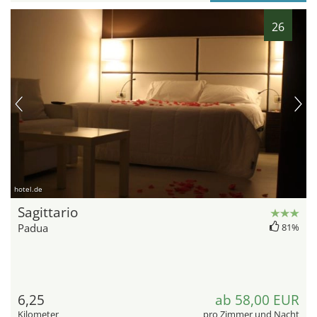
26
hotel.de
Sagittario
Padua
81%
6,25
ab 58,00 EUR
Kilometer
pro Zimmer und Nacht