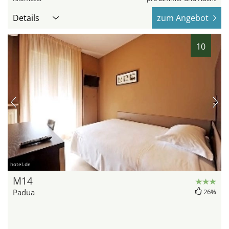
Details
zum Angebot
10
hotel.de
M14
Padua
26%