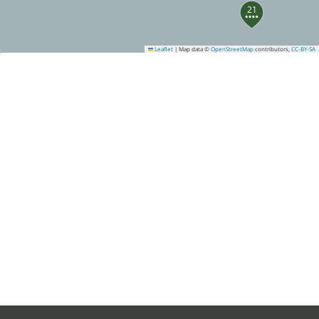
21
Leaflet
|
Map data ©
OpenStreetMap
contributors,
CC-BY-SA