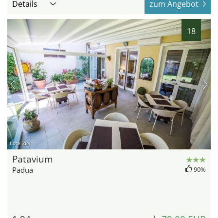
Details
zum Angebot
18
hotel.de
Patavium
Padua
90%