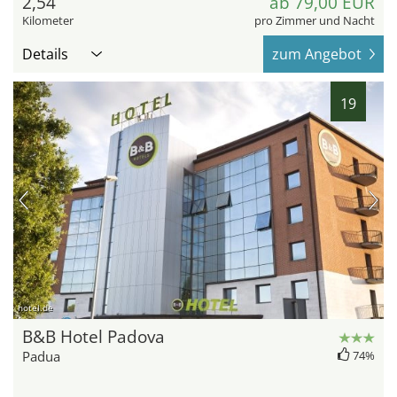
2,54
ab 79,00 EUR
Kilometer
pro Zimmer und Nacht
Details
zum Angebot
19
hotel.de
B&B Hotel Padova
Padua
74%