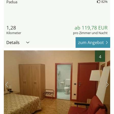
Padua
82%
1,28
ab 119,78 EUR
Kilometer
pro Zimmer und Nacht
Details
zum Angebot
4