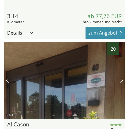
3,14
ab 77,76 EUR
Kilometer
pro Zimmer und Nacht
Details
zum Angebot
20
hotel.de
Al Cason