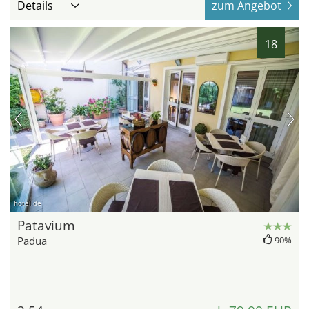
Details
zum Angebot
18
hotel.de
Patavium
Padua
90%