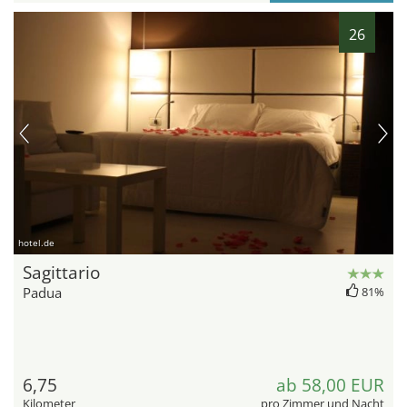
26
hotel.de
Sagittario
Padua
81%
6,75
ab 58,00 EUR
Kilometer
pro Zimmer und Nacht