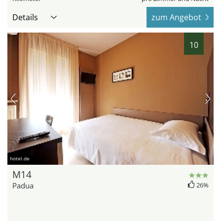
Details
zum Angebot
10
hotel.de
M14
Padua
26%