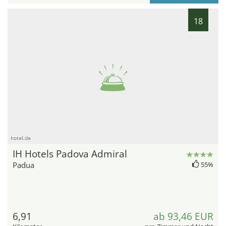
18
hotel.de
IH Hotels Padova Admiral
Padua
55%
6,91
ab 93,46 EUR