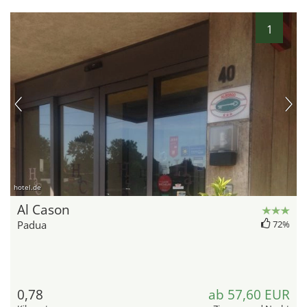
1
hotel.de
Al Cason
Padua
72%
0,78
ab 57,60 EUR