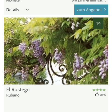
Kilometer
pro Zimmer und Nacht
Details
zum Angebot
19
hotel.de
El Rustego
Rubano
76%