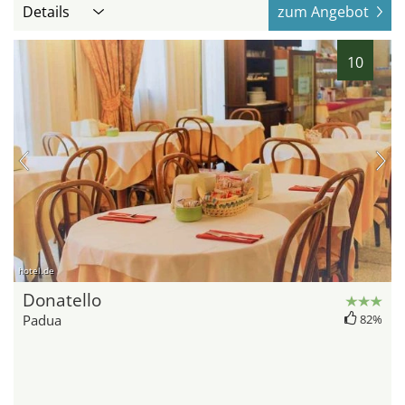
Details
zum Angebot
10
hotel.de
Donatello
Padua
82%