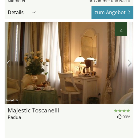
Kilometer
pro Zimmer und Nacht
Details
zum Angebot
2
hotel.de
Majestic Toscanelli
Padua
90%