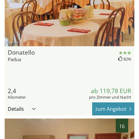
hotel.de
Donatello
Padua
82%
2,4
ab 119,78 EUR
Kilometer
pro Zimmer und Nacht
Details
zum Angebot
16