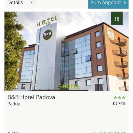
Details
zum Angebot
18
hotel.de
B&B Hotel Padova
Padua
74%