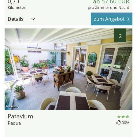
0,73
ab 57,60 EUR
Kilometer
pro Zimmer und Nacht
Details
zum Angebot
2
hotel.de
Patavium
Padua
90%