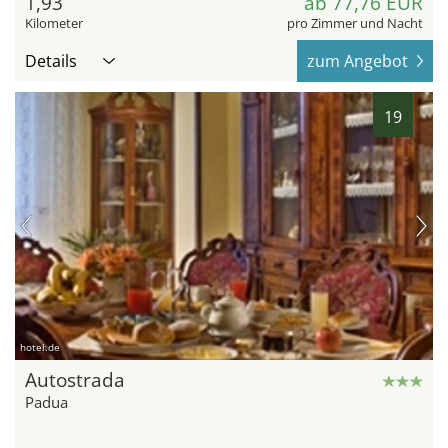
1,93
ab 77,76 EUR
Kilometer
pro Zimmer und Nacht
Details
zum Angebot
19
hotel.de
Autostrada
Padua