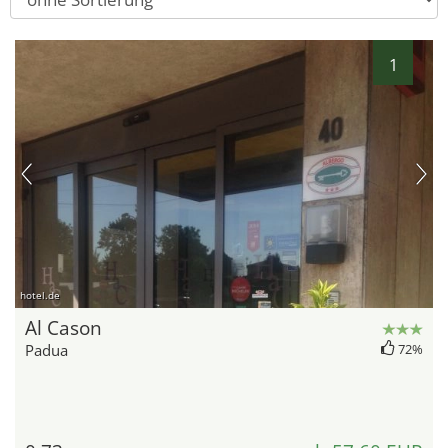
1
hotel.de
Al Cason
Padua
72%