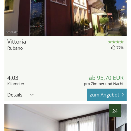
hotel.de
Vittoria
Rubano
77%
4,03
ab 95,70 EUR
Kilometer
pro Zimmer und Nacht
Details
zum Angebot
24