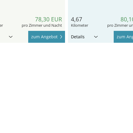
78,30 EUR
4,67
80,1
er
pro Zimmer und Nacht
Kilometer
pro Zimmer u
zum Angebot
Details
zum An