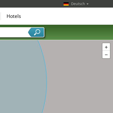
Deutsch
Hotels
+
−