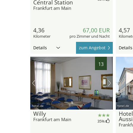
Central Station
Frankfurt am Main
4,36
67,00 EUR
4,57
Kilometer
pro Zimmer und Nacht
Kilomet
Details
zum Angebot
Details
13
hotel.de
hotel.de
Willy
Hote
Aussi
Frankfurt am Main
35
%
Frankf