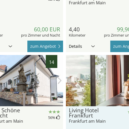
Frankfurt am Main
60,00 EUR
4,40
99,9
er
pro Zimmer und Nacht
Kilometer
pro Zimmer u
zum Angebot
Details
zum An
14
hotel.de
l Schöne
Living Hotel
cht
Frankfurt
56
%
urt am Main
Frankfurt am Main