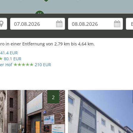
15
ro in einer Entfernung von
2,79
km bis
4,64
km.
41.4 EUR
80.1 EUR
er Hof
210 EUR
2