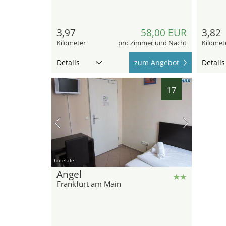
3,97
58,00 EUR
3,82
Kilometer
pro Zimmer und Nacht
Kilomet
Details
zum Angebot
Details
17
hotel.de
Angel
Frankfurt am Main