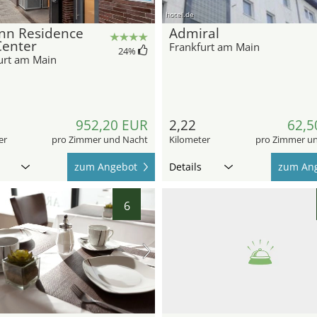
hotel.de
Inn Residence
Admiral
Center
Frankfurt am Main
24
%
urt am Main
952,20 EUR
2,22
62,5
er
pro Zimmer und Nacht
Kilometer
pro Zimmer u
zum Angebot
Details
zum An
6