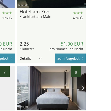
hotel.de
Hotel am Zoo
Frankfurt am Main
59
%
46
%
0 EUR
2,25
51,00 EUR
nd Nacht
Kilometer
pro Zimmer und Nacht
gebot
Details
zum Angebot
7
8
hotel.de