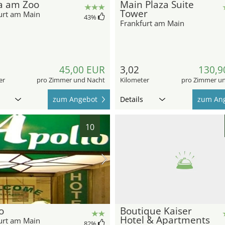
a am Zoo
Main Plaza Suite
Tower
urt am Main
43
%
Frankfurt am Main
45,00 EUR
3,02
130,9
er
pro Zimmer und Nacht
Kilometer
pro Zimmer u
zum Angebot
Details
zum An
10
o
Boutique Kaiser
Hotel & Apartments
urt am Main
82
%