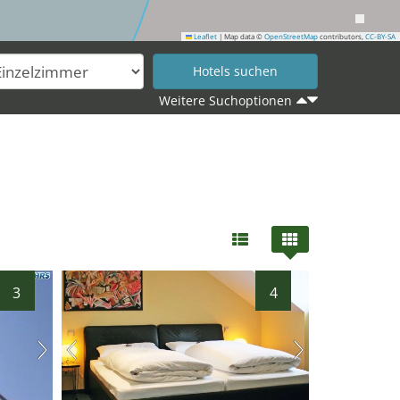
Leaflet
|
Map data ©
OpenStreetMap
contributors,
CC-BY-SA
Weitere Suchoptionen
3
4