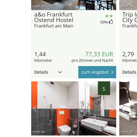
hotel.de
hotel.de
a&o Frankfurt
Trip 
Ostend Hostel
City 
69
%
Frankfurt am Main
Frankf
1,44
77,33 EUR
2,79
Kilometer
pro Zimmer und Nacht
Kilomet
Details
zum Angebot
Details
5
hotel.de
hotel.de