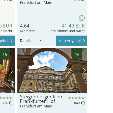
Frankfurt am Main
0 EUR
4,64
41,40 EUR
nd Nacht
Kilometer
pro Zimmer und Nacht
gebot
Details
zum Angebot
15
16
hotel.de
Steigenberger Icon
Frankfurter Hof
88
%
84
%
Frankfurt am Main