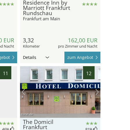
Residence Inn by
Marriott Frankfurt
Rundschau
Frankfurt am Main
0 EUR
3,32
162,00 EUR
nd Nacht
Kilometer
pro Zimmer und Nacht
gebot
Details
zum Angebot
11
12
hotel.de
The Domicil
Frankfurt
46
%
81
%