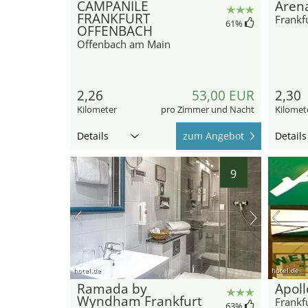
CAMPANILE
Aren
FRANKFURT
Frankf
61
%
OFFENBACH
Offenbach am Main
2,26
53,00 EUR
2,30
Kilometer
pro Zimmer und Nacht
Kilomet
Details
zum Angebot
Details
9
hotel.de
hotel.de
Ramada by
Apoll
Wyndham Frankfurt
Frankf
63
%