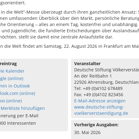
sorientiert.
 in die Welt“-Messe überzeugt durch ihren ganzheitlichen Ansatz: 
einen umfassenden Überblick über den Markt, persönliche Beratun
he Orientierung – alles an einem Tag, kostenfrei und unabhängig.
n und Jugendliche, die fundierte Entscheidungen über Auslandsauf
möchten, stellt sie damit eine zentrale Anlaufstelle dar.
in die Welt findet am Samstag, 22. August 2026 in Frankfurt am Mai
reintrag
Veranstalter
Deutsche Stiftung Völkerverst
le Kalender
An der Reitbahn 1
gle (online)
22926 Ahrensburg, Deutschla
min in Outlook
Tel: +49 (0)4102 678489
look.com (online)
Fax: +49 (0)4102 823456
oo (online)
E-Mail-Adresse anzeigen
www.deutsche-stiftung-
 Merkliste hinzufügen
voelkerverstaendigung.de
nnerung per E-Mail
000 Interessenten
Vorherige Ausgaben:
30. Mai 2026