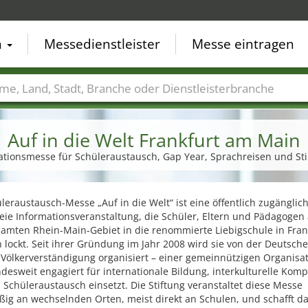
n
Messedienstleister
Messe eintragen
der
Städte
Branchen
Dienstleisterbranchen
Auf in die Welt Frankfurt am Main
ationsmesse für Schüleraustausch, Gap Year, Sprachreisen und S
leraustausch-Messe „Auf in die Welt“ ist eine öffentlich zugänglic
eie Informationsveranstaltung, die Schüler, Eltern und Pädagogen
amten Rhein-Main-Gebiet in die renommierte Liebigschule in Fran
lockt. Seit ihrer Gründung im Jahr 2008 wird sie von der Deutsch
 Völkerverständigung organisiert – einer gemeinnützigen Organisat
desweit engagiert für internationale Bildung, interkulturelle Kom
Schüleraustausch einsetzt. Die Stiftung veranstaltet diese Messe
ig an wechselnden Orten, meist direkt an Schulen, und schafft da