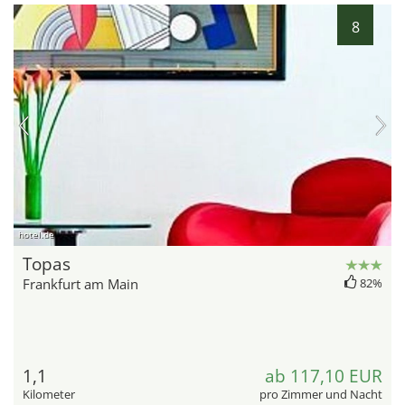
8
hotel.de
Topas
Frankfurt am Main
82%
1,1
ab 117,10 EUR
Kilometer
pro Zimmer und Nacht