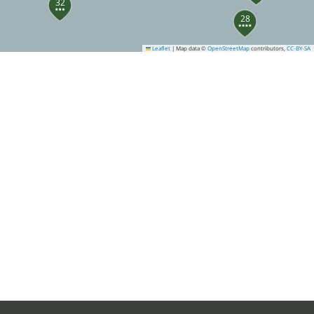
32
28
Leaflet
|
Map data ©
OpenStreetMap
contributors,
CC-BY-SA
26
40