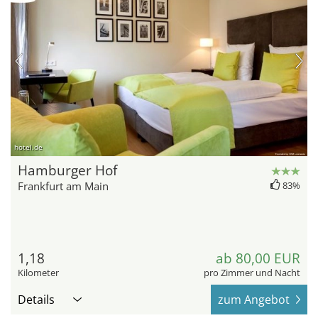
hotel.de
Hamburger Hof
Frankfurt am Main
83%
1,18
ab 80,00 EUR
Kilometer
pro Zimmer und Nacht
Details
zum Angebot