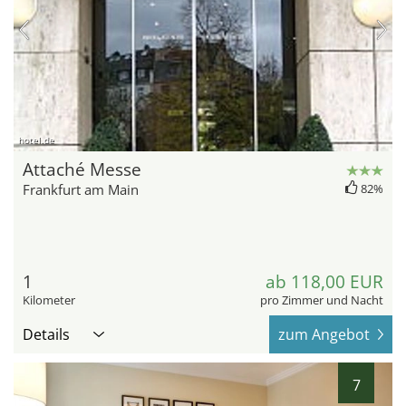
hotel.de
Attaché Messe
Frankfurt am Main
82%
1
ab 118,00 EUR
Kilometer
pro Zimmer und Nacht
Details
zum Angebot
7