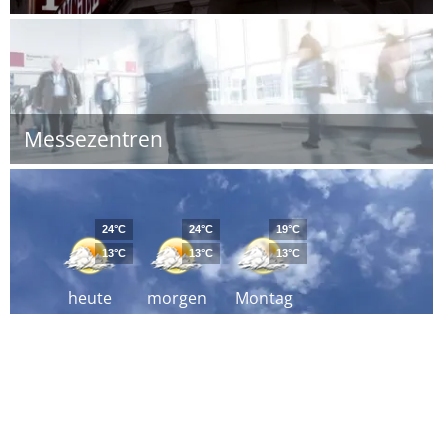
Messezentren
24°C
24°C
19°C
13°C
13°C
13°C
heute
morgen
Montag