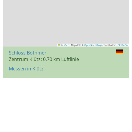
Leaflet
|
Map data ©
OpenStreetMap
contributors,
CC-BY-SA
Schloss Bothmer
Zentrum Klütz: 0,70 km Luftlinie
Messen in Klütz