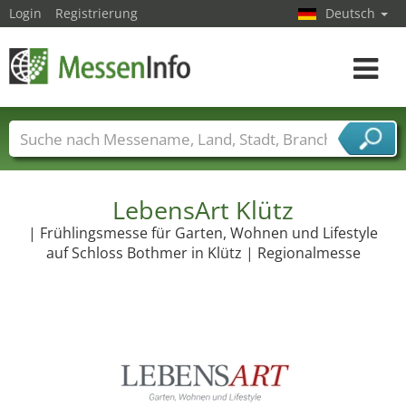
Login
Registrierung
Deutsch
Toggle
navigat
Messenamen
Länder
Städte
Branchen
Dienstleisterbranchen
LebensArt Klütz
| Frühlingsmesse für Garten, Wohnen und Lifestyle
auf Schloss Bothmer in Klütz | Regionalmesse