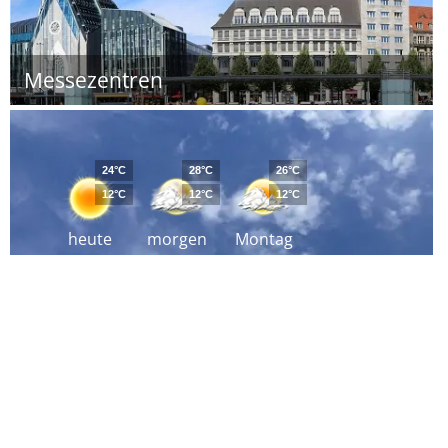
Messezentren
24°C
28°C
26°C
12°C
12°C
12°C
heute
morgen
Montag