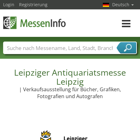
Login
Registrierung
Deutsch
Toggle
navigat
Messenamen
Länder
Städte
Branchen
Dienstleisterbranchen
Leipziger Antiquariatsmesse
Leipzig
| Verkaufsausstellung für Bücher, Grafiken,
Fotografien und Autografen