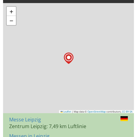
+
−
Leaflet
|
Map data ©
OpenStreetMap
contributors,
CC-BY-SA
Messe Leipzig
Zentrum Leipzig: 7,49 km Luftlinie
Messen in Leipzig