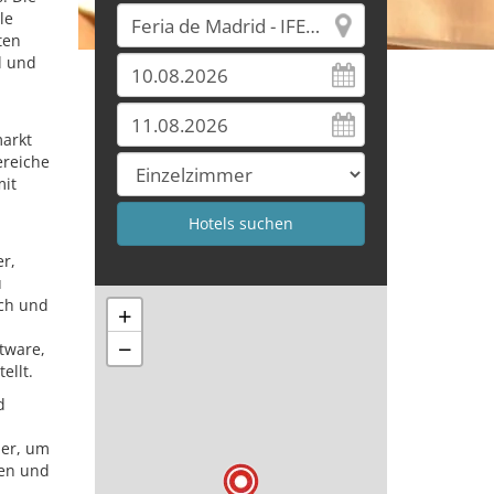
le
ten
l und
markt
ereiche
mit
r,
u
sch und
+
−
tware,
ellt.
d
her, um
hen und