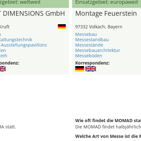
zgebiet: weltweit
Einsatzgebiet: europaweit
T DIMENSIONS GmbH
Montage Feuerstein
Kruft
97332 Volkach, Bayern
u
Messebau
taltungstechnik
Messestandbau
 Ausstellungspavillons
Messestände
len
Messebauarchitektur
leih
Messeböden
pondenz:
Korrespondenz:
Wie oft findet die MOMAD sta
A statt.
Die MOMAD findet halbjährlich 
Welche Art von Messe ist di