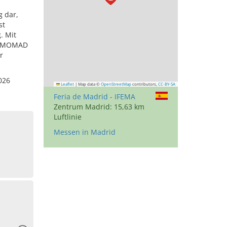
g dar,
st
. Mit
ie MOMAD
r
026
Leaflet
|
Map data ©
OpenStreetMap
contributors,
CC-BY-SA
Feria de Madrid - IFEMA
Zentrum Madrid: 15,63 km
Luftlinie
Messen in Madrid