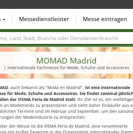
n
Messedienstleister
Messe eintragen
der
Städte
Branchen
Dienstleisterbranchen
MOMAD Madrid
| Internationale Fachmesse für Mode, Schuhe und Accessoires
MAD
, auch bekannt als "Moda en Madrid",
ist eine internationale
se für Mode, Schuhe und Accessoires. Sie findet zweimal jährlich
llen der IFEMA Feria de Madrid statt
. Ihr Ziel ist es, ein vielfältige
m an Modetrends zu präsentieren und zieht daher Einkäufer aus al
 üblichen Termine sind im Februar und September, um den saison
rungen der Modeindustrie zu entsprechen.
lter der Messe ist die IFEMA Feria de Madrid, eine renommierte
ung mit großer Expertise in der Organisation internationaler Events