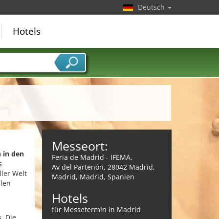
Deutsch
Hotels
Messeort:
 in den
Feria de Madrid - IFEMA,
s
Av del Partenón, 28042 Madrid,
ler Welt
Madrid, Madrid, Spanien
alen
Hotels
für Messetermin in Madrid
. Die