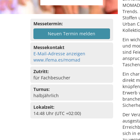
MOMAD b
Trends.
Stoffen
Messetermin:
Urban C
Kollekti
Neuen Termin melden
Ein wic
und modi
Messekontakt
sind Fe
E-Mail-Adresse anzeigen
anspruc
www.ifema.es/momad
Taschen
Zutritt:
Ein char
für Fachbesucher
direkt m
knüpfen
Turnus:
Erwerb 
halbjährlich
branche
Sicherhe
Lokalzeit:
14:48 Uhr (UTC +02:00)
Der Vera
ausgest
Erreichb
sich in
zu verne