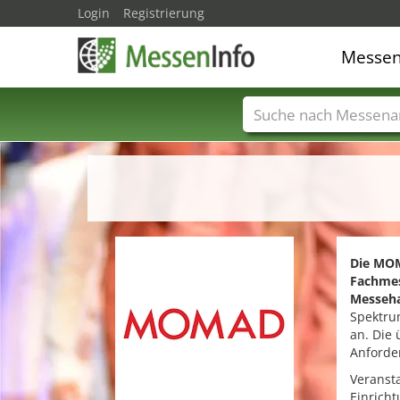
Login
Registrierung
Messe
Messenamen
Län
Die MO
Fachmes
Messeha
Spektru
an. Die
Anforde
Veransta
Einricht