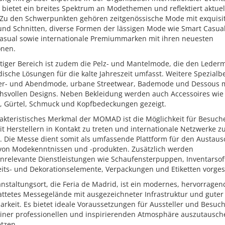
ietet ein breites Spektrum an Modethemen und reflektiert aktuel
 Zu den Schwerpunkten gehören zeitgenössische Mode mit exquisi
 und Schnitten, diverse Formen der lässigen Mode wie Smart Casua
asual sowie internationale Premiummarken mit ihren neuesten
onen.
htiger Bereich ist zudem die Pelz- und Mantelmode, die den Leder
sche Lösungen für die kalte Jahreszeit umfasst. Weitere Spezialb
ier- und Abendmode, urbane Streetwear, Bademode und Dessous 
hsvollen Designs. Neben Bekleidung werden auch Accessoires wie
, Gürtel, Schmuck und Kopfbedeckungen gezeigt.
akteristisches Merkmal der MOMAD ist die Möglichkeit für Besuche
it Herstellern in Kontakt zu treten und internationale Netzwerke z
. Die Messe dient somit als umfassende Plattform für den Austau
von Modekenntnissen und -produkten. Zusätzlich werden
nrelevante Dienstleistungen wie Schaufensterpuppen, Inventarsof
its- und Dekorationselemente, Verpackungen und Etiketten vorgest
nstaltungsort, die Feria de Madrid, ist ein modernes, hervorragen
attetes Messegelände mit ausgezeichneter Infrastruktur und guter
arkeit. Es bietet ideale Voraussetzungen für Aussteller und Besuc
 einer professionellen und inspirierenden Atmosphäre auszutausc
tzen.