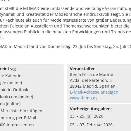
mt stellt die MOMAD eine umfassende und vielfältige Veranstaltun
Dynamik und Kreativität der Modebranche eindrucksvoll zeigt. Sie i
ür Fachleute als auch für Modeinteressierte von großer Bedeutung
reiten Palette an Ausstellern und Themenschwerpunkten bietet d
mfassenden Einblick in die neuesten Entwicklungen und Trends de
t.
D in Madrid fand von Donnerstag, 23. Juli bis Samstag, 25. Juli 2
reintrag
Veranstalter
Ifema Feria de Madrid
le Kalender
Avda. del Partenón, 5
gle (online)
28042 Madrid, Spanien
min in Outlook
E-Mail-Adresse anzeigen
look.com (online)
www.ifema.es
oo (online)
Vorherige Ausgaben:
 Merkliste hinzufügen
23. - 25. Juli 2026
nnerung per E-Mail
000 Interessenten
05. - 07. Februar 2026