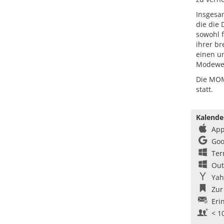
Insgesa
die die 
sowohl f
ihrer b
einen u
Modewel
Die MOMA
statt.
Kalende
App
Goo
Ter
Out
Yah
Zur
Eri
< 1