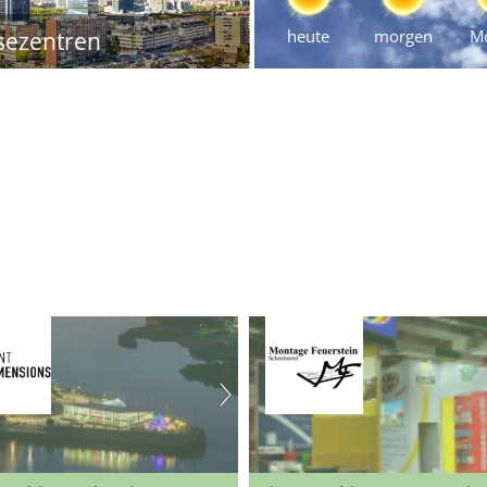
heute
morgen
M
sezentren