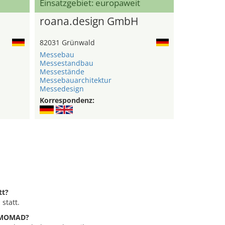
Einsatzgebiet: europaweit
roana.design GmbH
82031 Grünwald
Messebau
Messestandbau
Messestände
Messebauarchitektur
Messedesign
Korrespondenz:
tt?
statt.
e MOMAD?