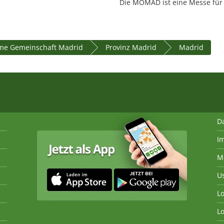
Die MOMAD ist eine Messe für 
me Gemeinschaft Madrid
Provinz Madrid
Madrid
D
I
M
U
Lo
Lo