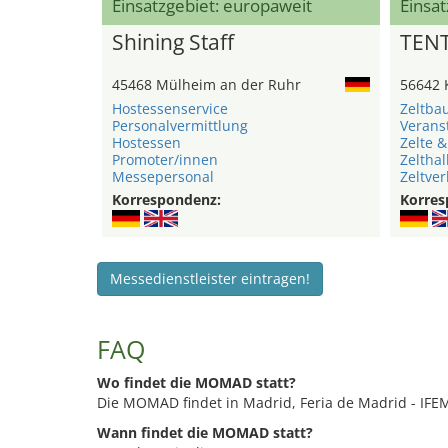
Einsatzgebiet: europaweit
Einsat
Shining Staff
TEN
45468 Mülheim an der Ruhr
56642 
Hostessenservice
Zeltba
Personalvermittlung
Verans
Hostessen
Zelte &
Promoter/innen
Zelthal
Messepersonal
Zeltver
Korrespondenz:
Korres
Messedienstleister eintragen!
FAQ
Wo findet die MOMAD statt?
Die MOMAD findet in Madrid, Feria de Madrid - IFEM
Wann findet die MOMAD statt?