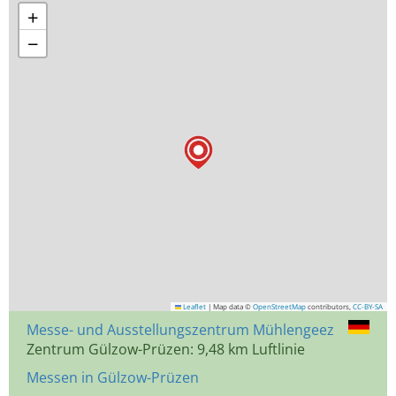
+
−
Leaflet
|
Map data ©
OpenStreetMap
contributors,
CC-BY-SA
Messe- und Ausstellungszentrum Mühlengeez
Zentrum Gülzow-Prüzen: 9,48 km Luftlinie
Messen in Gülzow-Prüzen