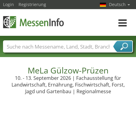
Login
Registrierung
Deutsch
Toggle
navigat
Messenamen
Länder
Städte
Branchen
Dienstleisterbranchen
MeLa Gülzow-Prüzen
10. - 13. September 2026 | Fachausstellung für
Landwirtschaft, Ernährung, Fischwirtschaft, Forst,
Jagd und Gartenbau | Regionalmesse