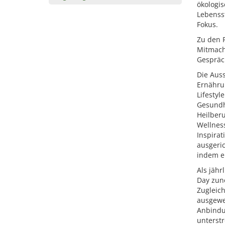
ökologi
Lebensst
Fokus.
Zu den 
Mitmach
Gespräc
Die Auss
Ernähru
Lifestyl
Gesundhe
Heilberu
Wellnes
Inspirat
ausgeric
indem er
Als jähr
Day zun
Zugleich
ausgewei
Anbindu
unterstr