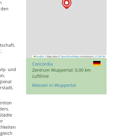
n
 den
tschaft,
,
Leaflet
|
Map data ©
OpenStreetMap
contributors,
CC-BY-SA
Concordia
uty- und
Zentrum Wuppertal: 0,00 km
on,
Luftlinie
gional
Messen in Wuppertal
rstadt,
ention
ders.
 Städte
er
chkeiten
gleich