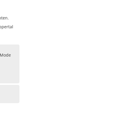
hten.
ppertal
h Mode