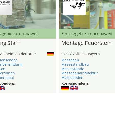
zgebiet: europaweit
Einsatzgebiet: europaweit
ng Staff
Montage Feuerstein
Mülheim an der Ruhr
97332 Volkach, Bayern
senservice
Messebau
alvermittlung
Messestandbau
sen
Messestände
er/innen
Messebauarchitektur
ersonal
Messeböden
pondenz:
Korrespondenz: