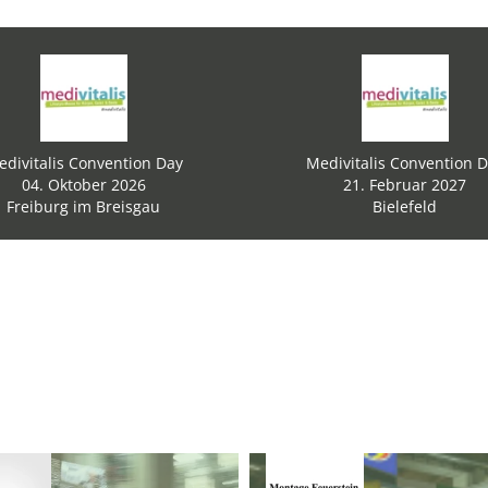
divitalis Convention Day
Medivitalis Convention 
04. Oktober 2026
21. Februar 2027
Freiburg im Breisgau
Bielefeld