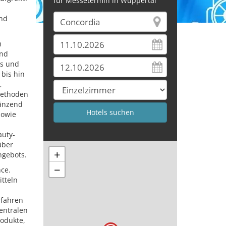
für Messetermin in Wuppertal
und
m
und
ks und
bis hin
,
methoden
gänzend
sowie
auty-
über
+
ngebots.
−
ce.
tteln
rfahren
entralen
odukte,