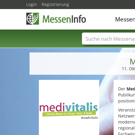
Login
Registrierung
Messe
Messenamen
Län
M
11. Ok
Der
Med
Publiku
position
Veransta
Netzwer
moderne
regional
Fachwiss