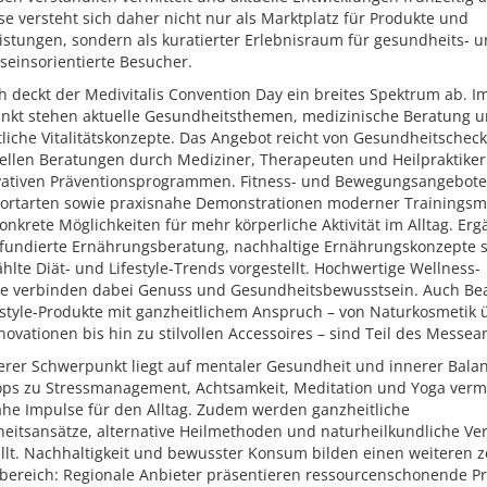
e versteht sich daher nicht nur als Marktplatz für Produkte und
istungen, sondern als kuratierter Erlebnisraum für gesundheits- 
seinsorientierte Besucher.
ch deckt der Medivitalis Convention Day ein breites Spektrum ab. I
unkt stehen aktuelle Gesundheitsthemen, medizinische Beratung 
liche Vitalitätskonzepte. Das Angebot reicht von Gesundheitschec
ellen Beratungen durch Mediziner, Therapeuten und Heilpraktiker 
vativen Präventionsprogrammen. Fitness- und Bewegungsangebote
ortarten sowie praxisnahe Demonstrationen moderner Trainings
onkrete Möglichkeiten für mehr körperliche Aktivität im Alltag. Er
fundierte Ernährungsberatung, nachhaltige Ernährungskonzepte 
lte Diät- und Lifestyle-Trends vorgestellt. Hochwertige Wellness-
e verbinden dabei Genuss und Gesundheitsbewusstsein. Auch Be
estyle-Produkte mit ganzheitlichem Anspruch – von Naturkosmetik 
novationen bis hin zu stilvollen Accessoires – sind Teil des Messea
erer Schwerpunkt liegt auf mentaler Gesundheit und innerer Balan
ps zu Stressmanagement, Achtsamkeit, Meditation und Yoga vermi
ahe Impulse für den Alltag. Zudem werden ganzheitliche
eitsansätze, alternative Heilmethoden und naturheilkundliche Ve
llt. Nachhaltigkeit und bewusster Konsum bilden einen weiteren z
ereich: Regionale Anbieter präsentieren ressourcenschonende Pr