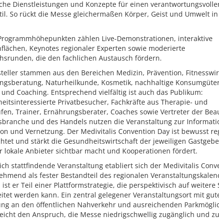
sche Dienstleistungen und Konzepte für einen verantwortungsvolle
il. So rückt die Messe gleichermaßen Körper, Geist und Umwelt in
Programmhöhepunkten zählen Live-Demonstrationen, interaktive
flächen, Keynotes regionaler Experten sowie moderierte
hsrunden, die den fachlichen Austausch fördern.
teller stammen aus den Bereichen Medizin, Prävention, Fitnesswir
ngsberatung, Naturheilkunde, Kosmetik, nachhaltige Konsumgüter
e und Coaching. Entsprechend vielfältig ist auch das Publikum:
itsinteressierte Privatbesucher, Fachkräfte aus Therapie- und
fen, Trainer, Ernährungsberater, Coaches sowie Vertreter der Bea
sbranche und des Handels nutzen die Veranstaltung zur Informati
ion und Vernetzung. Der Medivitalis Convention Day ist bewusst re
htet und stärkt die Gesundheitswirtschaft der jeweiligen Gastgebe
 lokale Anbieter sichtbar macht und Kooperationen fördert.
lich stattfindende Veranstaltung etabliert sich der Medivitalis Conv
ehmend als fester Bestandteil des regionalen Veranstaltungskalen
 ist er Teil einer Plattformstrategie, die perspektivisch auf weitere
tet werden kann. Ein zentral gelegener Veranstaltungsort mit gut
ng an den öffentlichen Nahverkehr und ausreichenden Parkmögli
eicht den Anspruch, die Messe niedrigschwellig zugänglich und zu