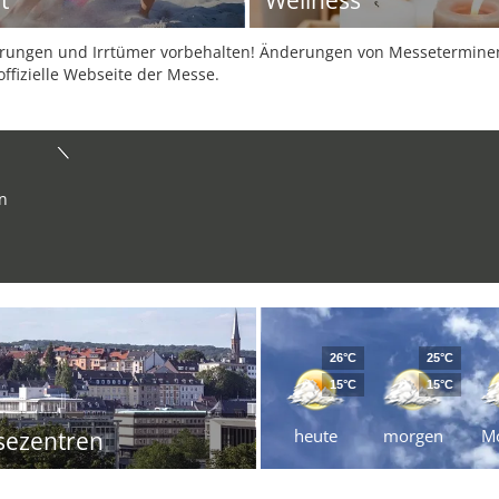
t
Wellness
ungen und Irrtümer vorbehalten! Änderungen von Messeterminen 
offizielle Webseite der Messe.
n
26°C
25°C
15°C
15°C
heute
morgen
M
sezentren