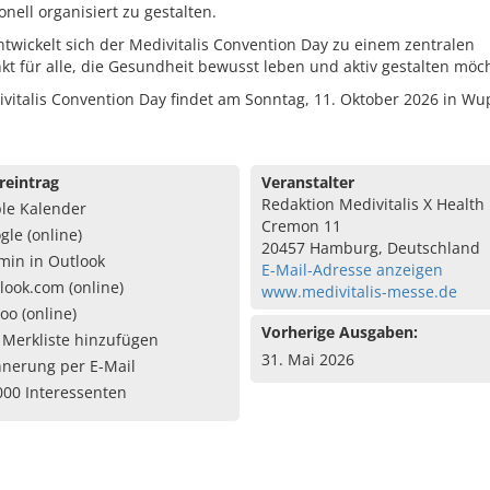
onell organisiert zu gestalten.
twickelt sich der Medivitalis Convention Day zu einem zentralen
kt für alle, die Gesundheit bewusst leben und aktiv gestalten möc
vitalis Convention Day findet am Sonntag, 11. Oktober 2026 in Wu
reintrag
Veranstalter
Redaktion Medivitalis X Healt
le Kalender
Cremon 11
gle (online)
20457 Hamburg, Deutschland
min in Outlook
E-Mail-Adresse anzeigen
look.com (online)
www.medivitalis-messe.de
oo (online)
Vorherige Ausgaben:
 Merkliste hinzufügen
31. Mai 2026
nnerung per E-Mail
000 Interessenten