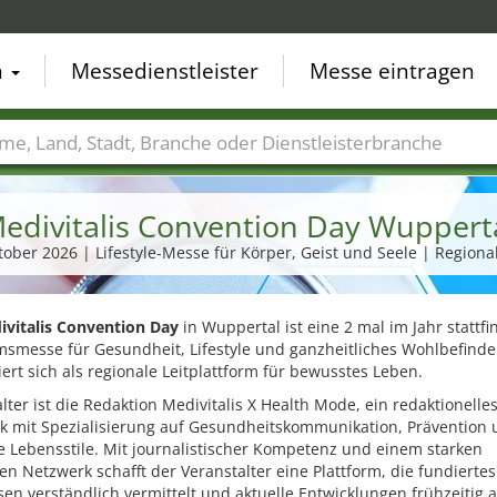
n
Messedienstleister
Messe eintragen
der
Städte
Branchen
Dienstleisterbranchen
edivitalis Convention Day Wuppert
tober 2026 | Lifestyle-Messe für Körper, Geist und Seele | Region
ivitalis Convention Day
in Wuppertal ist eine 2 mal im Jahr stattf
msmesse für Gesundheit, Lifestyle und ganzheitliches Wohlbefinde
iert sich als regionale Leitplattform für bewusstes Leben.
lter ist die Redaktion Medivitalis X Health Mode, ein redaktionelle
k mit Spezialisierung auf Gesundheitskommunikation, Prävention
 Lebensstile. Mit journalistischer Kompetenz und einem starken
en Netzwerk schafft der Veranstalter eine Plattform, die fundiertes
en verständlich vermittelt und aktuelle Entwicklungen frühzeitig a