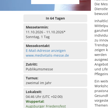
Die Mess
Dienstle
bewusst
In 64 Tagen
Inhaltli
Mittelp
Messetermin:
ganzheit
11.10.2026 - 11.10.2026*
individu
Sonntag, 1 Tag
zu inno
Trendsp
Messekontakt
zeigen k
E-Mail-Adresse anzeigen
werden 
www.medivitalis-messe.de
ausgewäh
Zutritt:
Angebot
Publikumsmesse
und Lif
Pflegein
Turnus:
Ein weit
zweimal im Jahr
Worksho
praxisn
Lokalzeit:
Gesundh
04:46 Uhr (UTC +02:00)
vorgeste
Wuppertal:
Themenb
Augsburger Friedensfest