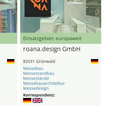
Einsatzgebiet: europaweit
roana.design GmbH
82031 Grünwald
Messebau
Messestandbau
Messestände
Messebauarchitektur
Messedesign
Korrespondenz: