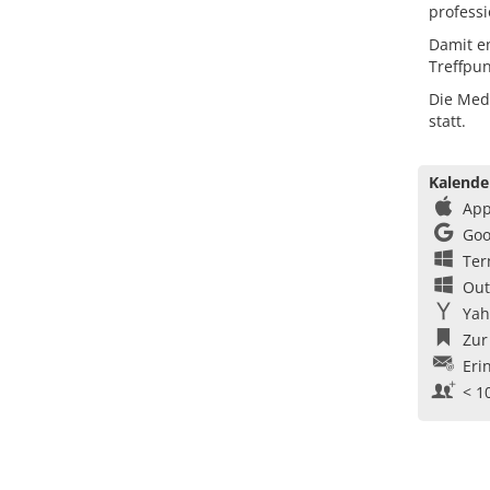
professi
Damit en
Treffpun
Die Medi
statt.
Kalende
App
Goo
Ter
Out
Yah
Zur
Eri
< 1