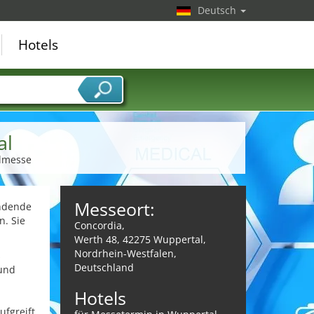
Deutsch
Hotels
al
almesse
Messeort:
indende
n. Sie
Concordia,
Werth 48, 42275 Wuppertal,
Nordrhein-Westfalen,
s
Deutschland
 und
Hotels
ufgreift.