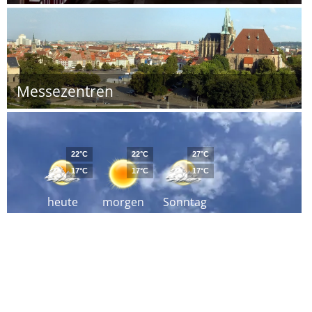
Messezentren
22°C
22°C
27°C
17°C
17°C
17°C
heute
morgen
Sonntag