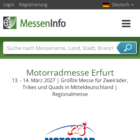
Login
Registrierung
Deutsch
Toggle
navigat
Messenamen
Länder
Städte
Branchen
Dienstleisterbranchen
Motorradmesse Erfurt
13. - 14. März 2027 | Größte Messe für Zweiräder,
Trikes und Quads in Mitteldeutschland |
Regionalmesse