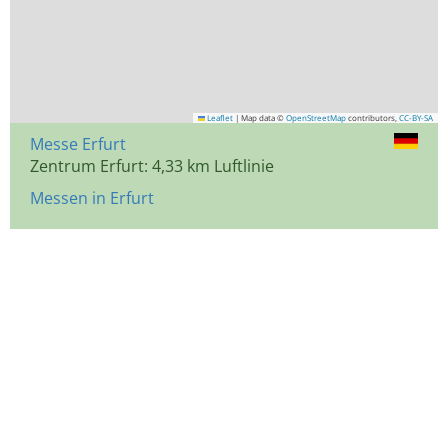
Leaflet
|
Map data ©
OpenStreetMap
contributors,
CC-BY-SA
Messe Erfurt
Zentrum Erfurt: 4,33 km Luftlinie
Messen in Erfurt