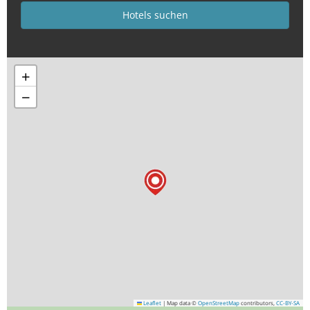
+
−
Leaflet
|
Map data ©
OpenStreetMap
contributors,
CC-BY-SA