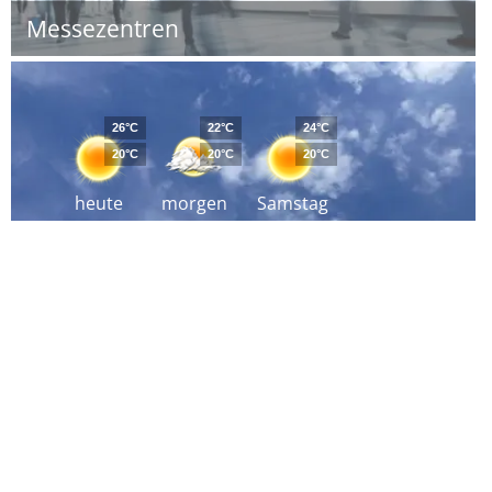
Messezentren
26°C
22°C
24°C
20°C
20°C
20°C
heute
morgen
Samstag