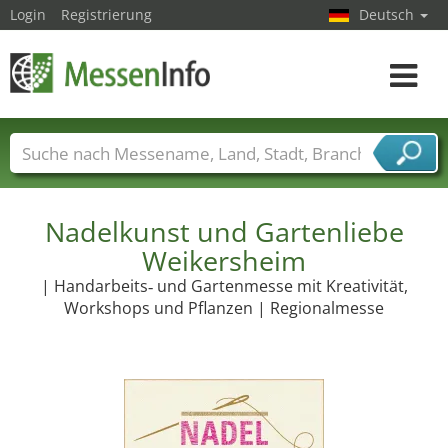
Login
Registrierung
Deutsch
Toggle
navigat
Messenamen
Länder
Städte
Branchen
Dienstleisterbranchen
Nadelkunst und Gartenliebe
Weikersheim
| Handarbeits‑ und Gartenmesse mit Kreativität,
Workshops und Pflanzen | Regionalmesse