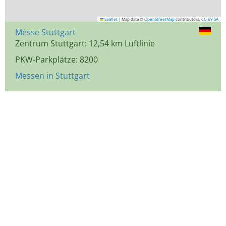
Leaflet
|
Map data ©
OpenStreetMap
contributors,
CC-BY-SA
Messe Stuttgart
Zentrum Stuttgart: 12,54 km Luftlinie
PKW-Parkplätze: 8200
Messen in Stuttgart