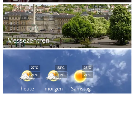
Messezentren
27°C
23°C
25°C
21°C
21°C
21°C
heute
morgen
Samstag