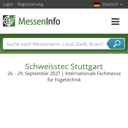
Login
Registrierung
Deutsch
Toggle
navigat
Messenamen
Länder
Städte
Branchen
Dienstleisterbranchen
Schweisstec Stuttgart
26. - 29. September 2027 | Internationale Fachmesse
für Fügetechnik