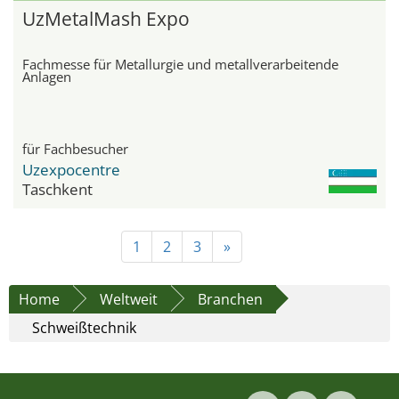
UzMetalMash Expo
Fachmesse für Metallurgie und metallverarbeitende
Anlagen
für Fachbesucher
Uzexpocentre
Taschkent
1
2
3
»
Home
Weltweit
Branchen
Schweißtechnik