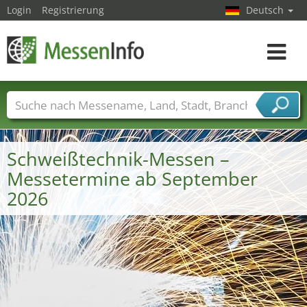
Login
Registrierung
Deutsch
Toggle
navigat
Messenamen
Länder
Städte
Branchen
Dienstleisterbranchen
Schweißtechnik-Messen –
Messetermine ab September
2026