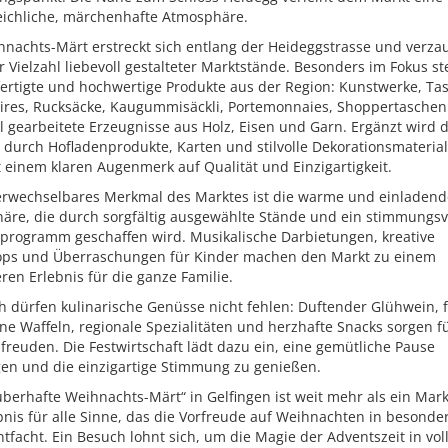
eichliche, märchenhafte Atmosphäre.
hnachts-Märt erstreckt sich entlang der Heideggstrasse und verza
r Vielzahl liebevoll gestalteter Marktstände. Besonders im Fokus s
ertigte und hochwertige Produkte aus der Region: Kunstwerke, Ta
ires, Rucksäcke, Kaugummisäckli, Portemonnaies, Shoppertaschen
l gearbeitete Erzeugnisse aus Holz, Eisen und Garn. Ergänzt wird 
durch Hofladenprodukte, Karten und stilvolle Dekorationsmaterial
t einem klaren Augenmerk auf Qualität und Einzigartigkeit.
erwechselbares Merkmal des Marktes ist die warme und einladend
äre, die durch sorgfältig ausgewählte Stände und ein stimmungsv
rogramm geschaffen wird. Musikalische Darbietungen, kreative
ps und Überraschungen für Kinder machen den Markt zu einem
en Erlebnis für die ganze Familie.
h dürfen kulinarische Genüsse nicht fehlen: Duftender Glühwein, f
e Waffeln, regionale Spezialitäten und herzhafte Snacks sorgen f
reuden. Die Festwirtschaft lädt dazu ein, eine gemütliche Pause
gen und die einzigartige Stimmung zu genießen.
berhafte Weihnachts-Märt“ in Gelfingen ist weit mehr als ein Markt
bnis für alle Sinne, das die Vorfreude auf Weihnachten in besonde
tfacht. Ein Besuch lohnt sich, um die Magie der Adventszeit in vol