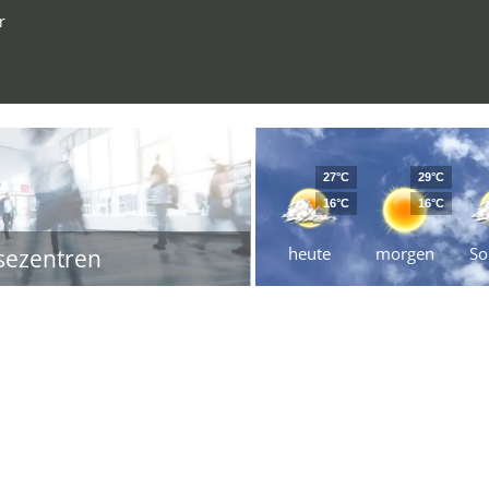
r
27°C
29°C
16°C
16°C
heute
morgen
So
sezentren