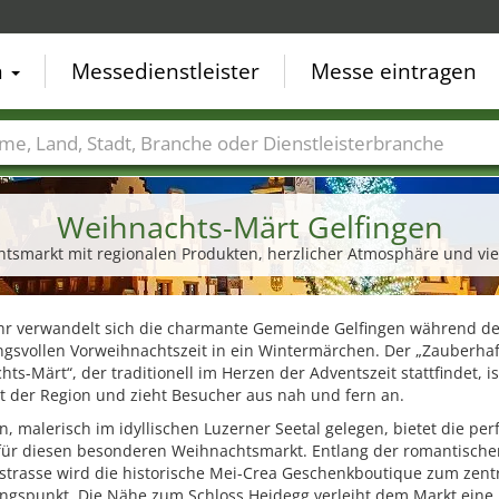
n
Messedienstleister
Messe eintragen
der
Städte
Branchen
Dienstleisterbranchen
Weihnachts-Märt Gelfingen
htsmarkt mit regionalen Produkten, herzlicher Atmosphäre und v
ahr verwandelt sich die charmante Gemeinde Gelfingen während de
gsvollen Vorweihnachtszeit in ein Wintermärchen. Der „Zauberhaf
ts-Märt“, der traditionell im Herzen der Adventszeit stattfindet, is
t der Region und zieht Besucher aus nah und fern an.
n, malerisch im idyllischen Luzerner Seetal gelegen, bietet die per
 für diesen besonderen Weihnachtsmarkt. Entlang der romantische
strasse wird die historische Mei-Crea Geschenkboutique zum zent
ngspunkt. Die Nähe zum Schloss Heidegg verleiht dem Markt eine