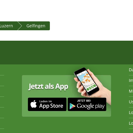
Luzern
Gelfingen
D
I
M
U
Lo
Lo