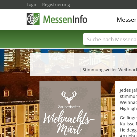
Login
Registrierung
Messe
Messenamen
Län
| Stimmungsvoller Weihnac
Jedes J
stimmun
Weihnach
Highligh
Gelfinge
Kulisse
Heidegg
Anziehu