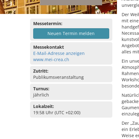
unvergl
Der Wei
mit eine
Messetermin:
handgef
Necessa
Neuen Termin melden
kunstvol
Angebot 
Messekontakt
alles mi
E-Mail-Adresse anzeigen
www.mei-crea.ch
Ein unv
Atmosph
Zutritt:
Rahmenp
Publikumsveranstaltung
Worksho
besonder
Turnus:
jährlich
Natürlic
gebacken
Lokalzeit:
Gaumenf
19:58 Uhr (UTC +02:00)
einzule
Der „Zau
ein Erle
Weise en