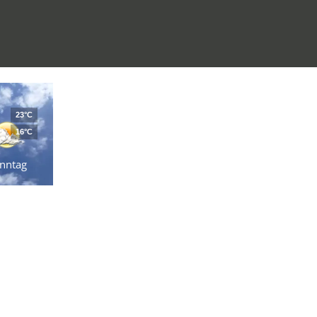
23°C
16°C
nntag