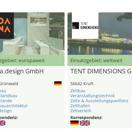
zgebiet: europaweit
Einsatzgebiet: weltweit
a.design GmbH
TENT DIMENSIONS 
Grünwald
56642 Kruft
bau
Zeltbau
standbau
Veranstaltungstechnik
stände
Zelte & Ausstellungspavillons
auarchitektur
Zelthallen
esign
Zeltverleih
pondenz:
Korrespondenz: