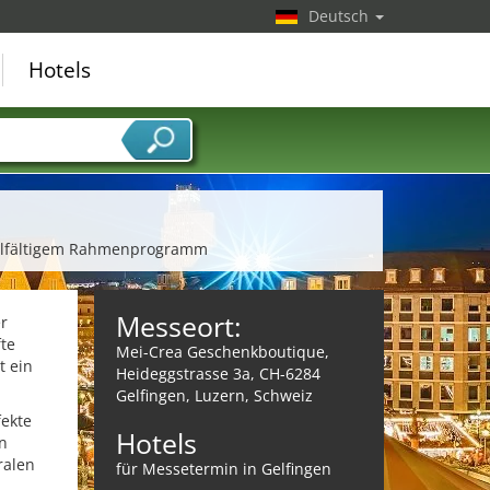
Deutsch
Hotels
ielfältigem Rahmenprogramm
Messeort:
r
te
Mei-Crea Geschenkboutique,
t ein
Heideggstrasse 3a, CH-6284
Gelfingen, Luzern, Schweiz
fekte
Hotels
n
ralen
für Messetermin in Gelfingen