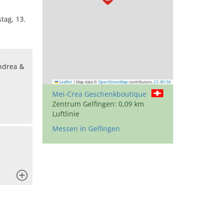
tag, 13.
ndrea &
Leaflet
|
Map data ©
OpenStreetMap
contributors,
CC-BY-SA
Mei-Crea Geschenkboutique
Zentrum Gelfingen: 0,09 km
Luftlinie
Messen in Gelfingen
x