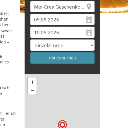
ubert
tehen
schen,
 sowie
das
ien –
e
olles
+
risch
−
ür
 – er ist
rer
len