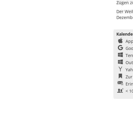
Zügen z
Der Weih
Dezembe
Kalende
App
Goo
Ter
Out
Yah
Zur
Eri
< 1