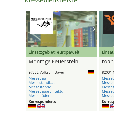
Einsatzgebiet: europaweit
Einsat
Montage Feuerstein
roan
97332 Volkach, Bayern
82031 
Messebau
Messe
Messestandbau
Messe
Messestände
Messe
Messebauarchitektur
Messeb
Messeböden
Messed
Korrespondenz:
Korres