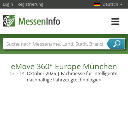
Login
Registrierung
Deutsch
Toggle
navigat
Messenamen
Länder
Städte
Branchen
Dienstleisterbranchen
eMove 360° Europe München
13. - 14. Oktober 2026 | Fachmesse für intelligente,
nachhaltige Fahrzeugtechnologien