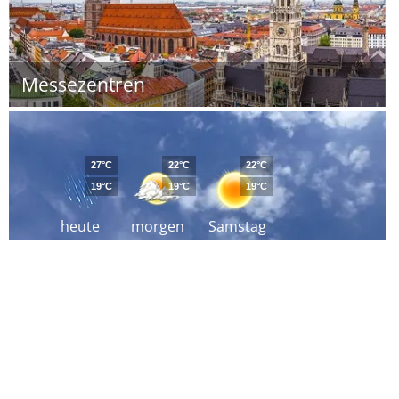
Messezentren
27°C
22°C
22°C
19°C
19°C
19°C
heute
morgen
Samstag