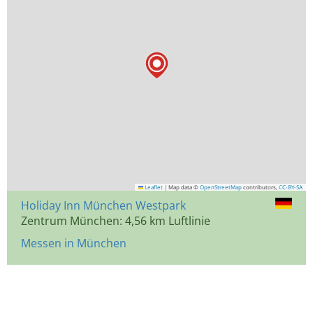
Leaflet
|
Map data ©
OpenStreetMap
contributors,
CC-BY-SA
Holiday Inn München Westpark
Zentrum München: 4,56 km Luftlinie
Messen in München