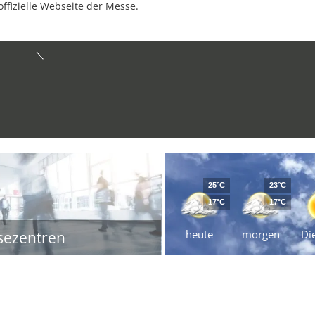
offizielle Webseite der Messe.
25°C
23°C
17°C
17°C
heute
morgen
Di
sezentren