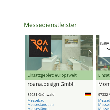
Messedienstleister
Einsatzgebiet: europaweit
Einsat
roana.design GmbH
Mont
82031 Grünwald
97332 
Messebau
Messe
Messestandbau
Messe
Messestände
Messe