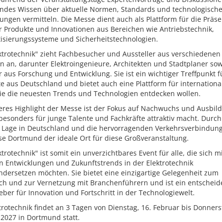
endes Wissen über aktuelle Normen, Standards und technologisch
ungen vermitteln. Die Messe dient auch als Plattform für die Präse
r Produkte und Innovationen aus Bereichen wie Antriebstechnik,
isierungssysteme und Sicherheitstechnologien.
ktrotechnik" zieht Fachbesucher und Aussteller aus verschiedenen
 an, darunter Elektroingenieure, Architekten und Stadtplaner sow
r aus Forschung und Entwicklung. Sie ist ein wichtiger Treffpunkt f
e aus Deutschland und bietet auch eine Plattform für internationa
die die neuesten Trends und Technologien entdecken wollen.
teres Highlight der Messe ist der Fokus auf Nachwuchs und Ausbil
besonders für junge Talente und Fachkräfte attraktiv macht. Durch
e Lage in Deutschland und die hervorragenden Verkehrsverbindung
se Dortmund der ideale Ort für diese Großveranstaltung.
ktrotechnik" ist somit ein unverzichtbares Event für alle, die sich m
n Entwicklungen und Zukunftstrends in der Elektrotechnik
dersetzen möchten. Sie bietet eine einzigartige Gelegenheit zum
ch und zur Vernetzung mit Branchenführern und ist ein entschei
ber für Innovation und Fortschritt in der Technologiewelt.
trotechnik findet an 3 Tagen von Dienstag, 16. Februar bis Donners
2027 in Dortmund statt.