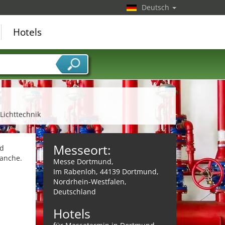
Deutsch
Hotels
Lichttechnik
Messeort:
nd
ranche.
Messe Dortmund,
Im Rabenloh, 44139 Dortmund,
Nordrhein-Westfalen,
Deutschland
Hotels