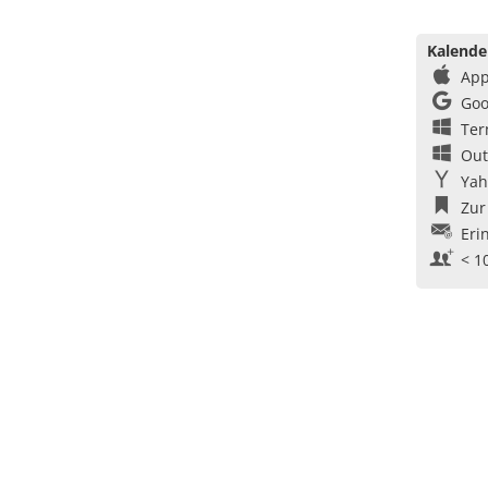
Kalende
App
Goo
Ter
Out
Yah
Zur
Eri
< 1