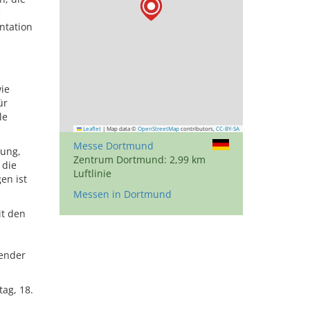
e
ntation
ie
ür
le
Leaflet
|
Map data ©
OpenStreetMap
contributors,
CC-BY-SA
Messe Dortmund
dung,
Zentrum Dortmund: 2,99 km
 die
Luftlinie
en ist
Messen in Dortmund
it den
dender
tag, 18.