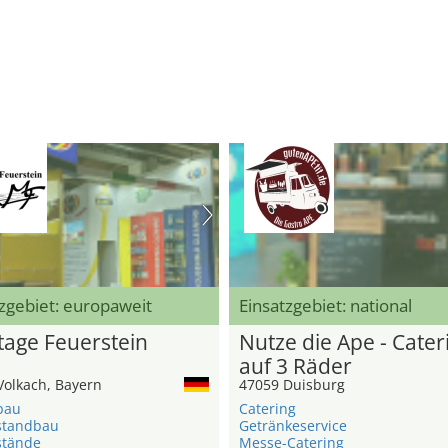
zgebiet: europaweit
Einsatzgebiet: national
age Feuerstein
Nutze die Ape - Cater
auf 3 Räder
Volkach, Bayern
47059 Duisburg
bau
Catering
standbau
Getränkeservice
stände
Messe-Catering