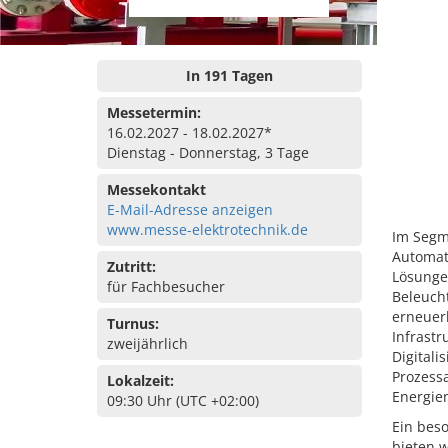
In 191 Tagen
Messetermin:
16.02.2027 - 18.02.2027*
Dienstag - Donnerstag, 3 Tage
Messekontakt
E-Mail-Adresse anzeigen
www.messe-elektrotechnik.de
Im Segm
Automat
Zutritt:
Lösunge
für Fachbesucher
Beleucht
erneuer
Turnus:
Infrastr
zweijährlich
Digitali
Prozess
Lokalzeit:
Energie
09:30 Uhr (UTC +02:00)
Ein bes
bieten 