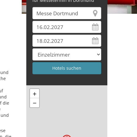
für Messetermin in Dortmund
 und
che
uf
+
 und
−
f die
e
g und
ese
n, die