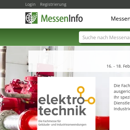
Login
Registrierung
Messe
Messenamen
Län
16. - 18. F
Die Fac
ausgeric
Ihr spez
Dienstl
Industri