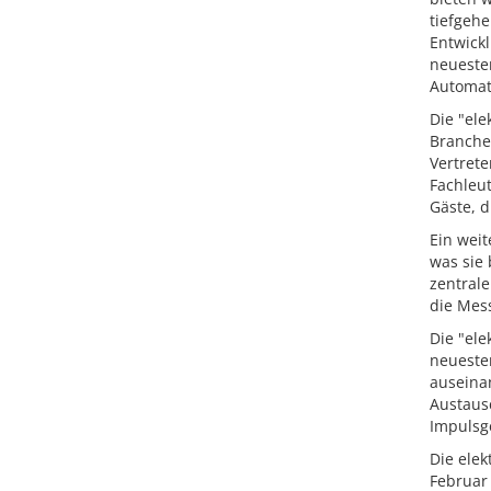
tiefgeh
Entwickl
neueste
Automat
Die "ele
Branchen
Vertrete
Fachleut
Gäste, 
Ein wei
was sie 
zentral
die Mes
Die "ele
neueste
auseinan
Austaus
Impulsge
Die elek
Februar 