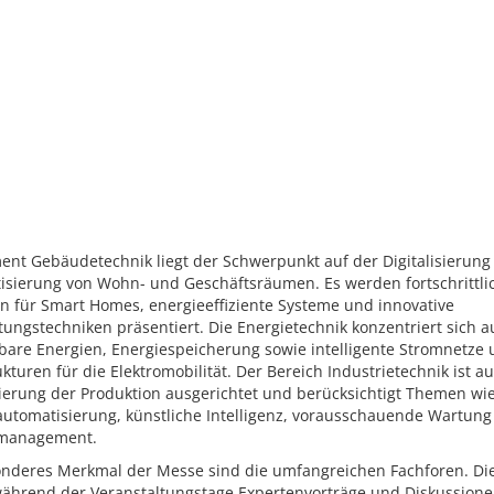
ent Gebäudetechnik liegt der Schwerpunkt auf der Digitalisierung
isierung von Wohn- und Geschäftsräumen. Es werden fortschrittli
n für Smart Homes, energieeffiziente Systeme und innovative
ungstechniken präsentiert. Die Energietechnik konzentriert sich a
bare Energien, Energiespeicherung sowie intelligente Stromnetze
ukturen für die Elektromobilität. Der Bereich Industrietechnik ist au
sierung der Produktion ausgerichtet und berücksichtigt Themen wi
automatisierung, künstliche Intelligenz, vorausschauende Wartun
management.
onderes Merkmal der Messe sind die umfangreichen Fachforen. Di
während der Veranstaltungstage Expertenvorträge und Diskussione