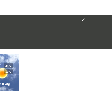
24°C
17°C
enstag