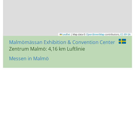
Leaflet
|
Map data ©
OpenStreetMap
contributors,
CC-BY-SA
Malmömässan Exhibition & Convention Center
Zentrum Malmö: 4,16 km Luftlinie
Messen in Malmö