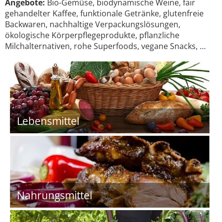
Angebote:
Bio-Gemüse, biodynamische Weine, fair
gehandelter Kaffee, funktionale Getränke, glutenfreie
Backwaren, nachhaltige Verpackungslösungen,
ökologische Körperpflegeprodukte, pflanzliche
Milchalternativen, rohe Superfoods, vegane Snacks, …
Lebensmittel
Nahrungsmittel