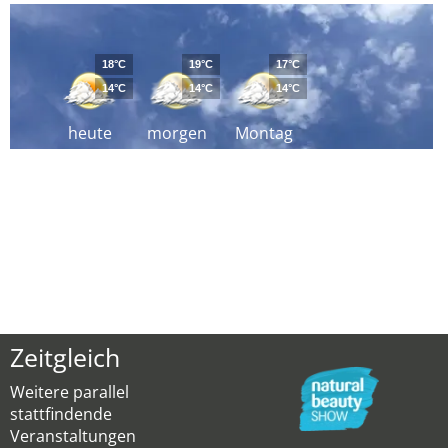
18°C
19°C
17°C
14°C
14°C
14°C
heute
morgen
Montag
Zeitgleich
Weitere parallel
stattfindende
Veranstaltungen