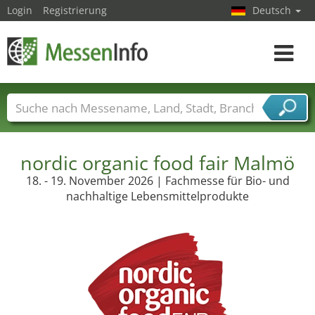
Login
Registrierung
Deutsch
Toggle
navigat
Messenamen
Länder
Städte
Branchen
Dienstleisterbranchen
nordic organic food fair Malmö
18. - 19. November 2026 | Fachmesse für Bio- und
nachhaltige Lebensmittelprodukte