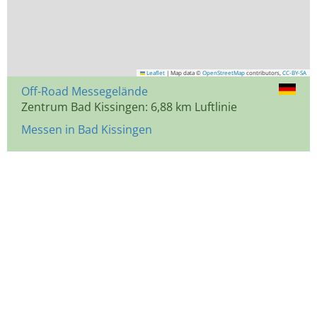
Leaflet
|
Map data ©
OpenStreetMap
contributors,
CC-BY-SA
Off-Road Messegelände
Zentrum Bad Kissingen: 6,88 km Luftlinie
Messen in Bad Kissingen