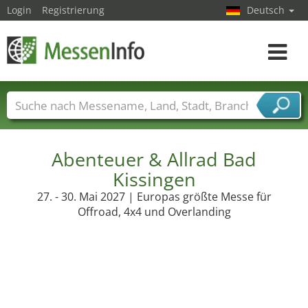
Login
Registrierung
Deutsch
Toggle
navigat
Messenamen
Länder
Städte
Branchen
Dienstleisterbranchen
Abenteuer & Allrad Bad
Kissingen
27. - 30. Mai 2027 | Europas größte Messe für
Offroad, 4x4 und Overlanding