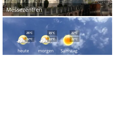
Messezentren
25°C
21°C
22°C
22°C
22°C
22°C
heute
morgen
Samstag