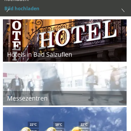
Bild hochladen
Hotels in Bad Salzuflen
Messezentren
22°C
18°C
22°C