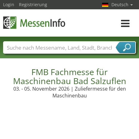
Login
Registrierung
Deutsch
Toggle
navigat
Messenamen
Länder
Städte
Branchen
Dienstleisterbranchen
FMB Fachmesse für
Maschinenbau Bad Salzuflen
03. - 05. November 2026 | Zuliefermesse für den
Maschinenbau