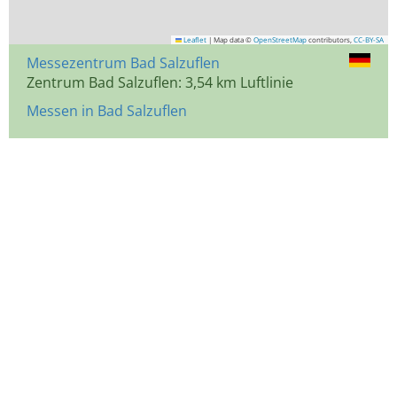
Leaflet
|
Map data ©
OpenStreetMap
contributors,
CC-BY-SA
Messezentrum Bad Salzuflen
Zentrum Bad Salzuflen: 3,54 km Luftlinie
Messen in Bad Salzuflen