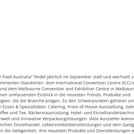
e Food Australia" findet jährlich im September statt und wechselt 
minenten Standorten: dem International Convention Centre (ICC) i
und dem Melbourne Convention and Exhibition Centre in Melbourn
einen umfassenden Einblick in die neuesten Trends, Produkte und
ogien, die die Branche prägen. Zu den Schwerpunkten gehören un
Essen & Spezialitäten, Catering, Front-of-House-Ausstattung, Get
ffee und Tee, Bäckereiausrüstung, Hotel- und Einzelhandelstechno
chwelt und innovative Verpackungslösungen. Viele Aussteller kom
eichen Einzelhandel, Lebensmitteldienstleistungen und dem Gast
en die Gelegenheit, ihre neuesten Produkte und Dienstleistungen 