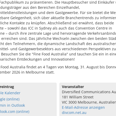
 Fachpublikum zu präsentieren. Die Hauptbesucher sind Einkäufer
idungsträger aus den Bereichen Einzelhandel,
itteldienstleistungen und dem Gastgewerbe. Für sie bietet die Me
zbare Gelegenheit, sich über aktuelle Branchentrends zu informie
liche Kontakte zu knüpfen. Abschließend sei erwähnt, dass beide
e – sowohl das ICC in Sydney als auch das Convention Centre in
ne – durch ihre zentrale Lage und hervorragende Verkehrsanbin
u erreichen sind. Das jährliche Wechseln zwischen den beiden Stä
cht den Teilnehmern, die dynamische Landschaft des australische
ittel- und Gastgewerbesektors aus verschiedenen Perspektiven zu
 Besuchen Sie die "Fine Food Australia" und tauchen Sie ein in ein
inarischen Entdeckungen und Innovationen!
 Food Australia findet an 4 Tagen von Montag, 31. August bis Donn
tember 2026 in Melbourne statt.
reintrag
Veranstalter
Diversified Communications Au
le Kalender
181 William Street
gle (online)
VIC 3000 Melbourne, Australie
min in Outlook
E-Mail-Adresse anzeigen
look.com (online)
divcom.net.au