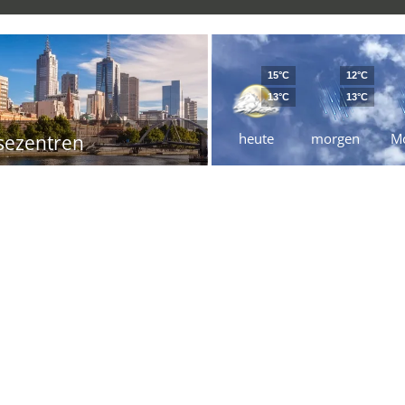
15°C
12°C
13°C
13°C
heute
morgen
M
sezentren