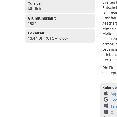
breiten
Turnus:
Entsche
jährlich
Lebensm
unschät
Gründungsjahr:
geschäft
1984
Messeort
Lokalzeit:
Melbour
13:44 Uhr (UTC +10:00)
leicht z
ermögli
Lebensm
erleben.
der kul
Die Fine
03. Sep
Kalende
App
Goo
Ter
Out