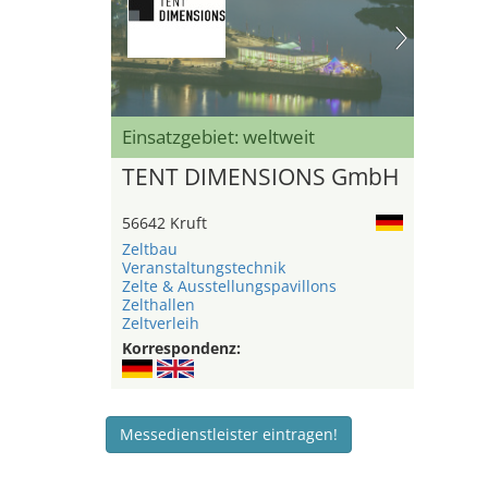
Einsatzgebiet: weltweit
TENT DIMENSIONS GmbH
56642 Kruft
Zeltbau
Veranstaltungstechnik
Zelte & Ausstellungspavillons
Zelthallen
Zeltverleih
Korrespondenz:
Messedienstleister eintragen!