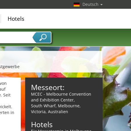
Deutsch
Hotels
astgewerbe
 von
Messeort:
auf
MCEC - Melbourne Convention
. Seit
and Exhibition Center,
South Wharf, Melbourne,
ckelt.
Victoria, Australien
erten in
Hotels