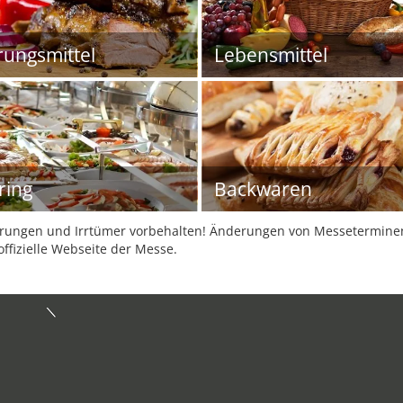
ungsmittel
Lebensmittel
ring
Backwaren
ungen und Irrtümer vorbehalten! Änderungen von Messeterminen 
offizielle Webseite der Messe.