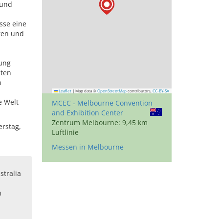
 und
sse eine
ren und
dung
dten
n
Leaflet
|
Map data ©
OpenStreetMap
contributors,
CC-BY-SA
e Welt
MCEC - Melbourne Convention
and Exhibition Center
Zentrum Melbourne: 9,45 km
erstag,
Luftlinie
Messen in Melbourne
stralia
n