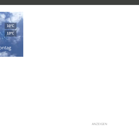
10°C
13°C
ontag
ANZEIGEN