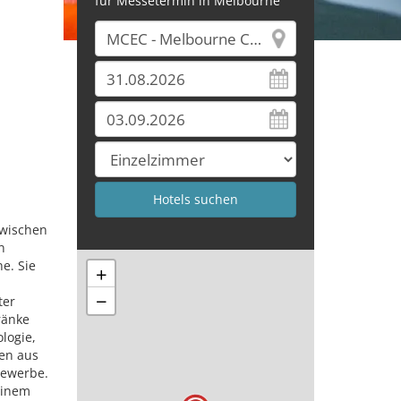
für Messetermin in Melbourne
zwischen
n
e. Sie
+
−
ter
ränke
logie,
men aus
gewerbe.
einem