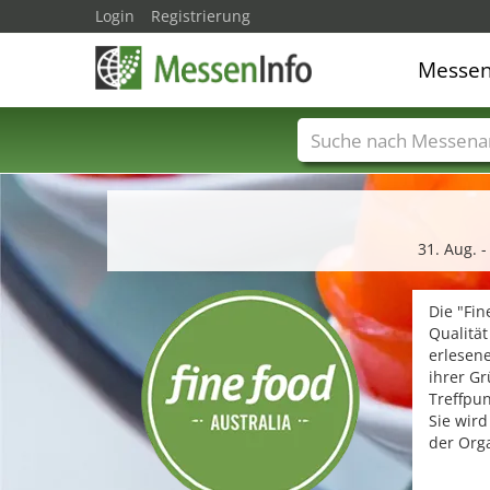
Login
Registrierung
Messe
Messenamen
Län
31. Aug. 
Die "Fin
Qualität
erlesen
ihrer Gr
Treffpun
Sie wird
der Org